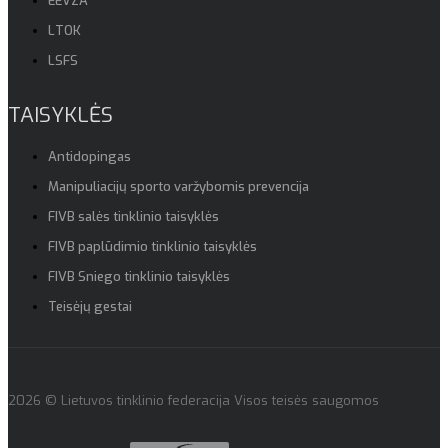
EEVZA
LTOK
LSFS
TAISYKLĖS
Antidopingas
Manipuliacijų sporto varžybomis prevencija
FIVB salės tinklinio taisyklės
FIVB paplūdimio tinklinio taisyklės
FIVB Sniego tinklinio taisyklės
Teisėjų gestai
2026 © Lietuvos tinklinio federacija Visos teisės saugomos