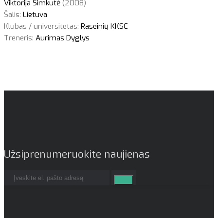
Viktorija Šimkutė
(2008)
Šalis:
Lietuva
Klubas / universitetas:
Raseinių KKSC
Treneris:
Aurimas Dyglys
Užsiprenumeruokite naujienas