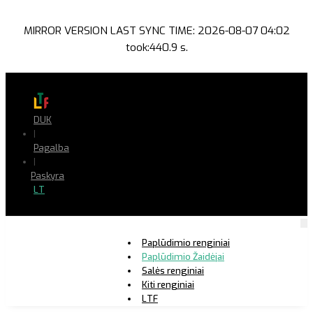
MIRROR VERSION LAST SYNC TIME: 2026-08-07 04:02
took:440.9 s.
DUK
|
Pagalba
|
Paskyra
LT
Paplūdimio renginiai
Paplūdimio Žaidėjai
Salės renginiai
Kiti renginiai
LTF