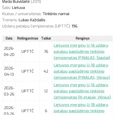
Meda Buividaitė
(2011)
Šalis:
Lietuva
Klubas / universitetas:
Tinklinio namai
Treneris:
Lukas Každailis
Uždarų patalpų čempionatas (UPTTČ):
196
Data
Reitingavimas
Taškai
Renginys
Lietuvos merginų U-16 uždarų
2026-
UPTTČ
76
patalpų paplūdimio tinklinio
04-20
čempionatas (FINALAS, Šiauliai)
Lietuvos merginų U-18 uždarų
2026-
UPTTČ
42
patalpų paplūdimio tinklinio
04-13
čempionatas (FINALAS, Vilnius)
Lietuvos merginų U-16 uždarų
2026-
UPTTČ
12
patalpų paplūdimio tinklinio
03-26
čempionatas (III etapas, Vilnius)
Lietuvos merginų U-18 uždarų
2026-
UPTTČ
6
patalpų paplūdimio tinklinio
03-26