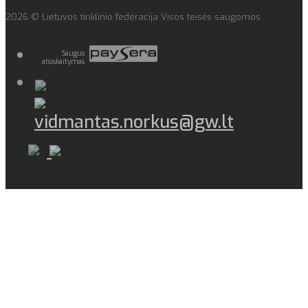
2026 © Lietuvos tinklinio federacija Visos teisės saugomos
Saugus
atsiskaitymas