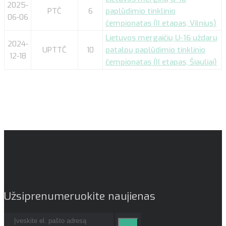
2025-
PTČ
6
paplūdimio tinklinio
06-06
čempionatas (II etapas, Vilnius)
Lietuvos mergaičių U-16 uždarų
2024-
UPTTČ
10
patalpų paplūdimio tinklinio
12-18
čempionatas (II etapas, Šiauliai)
Užsiprenumeruokite naujienas