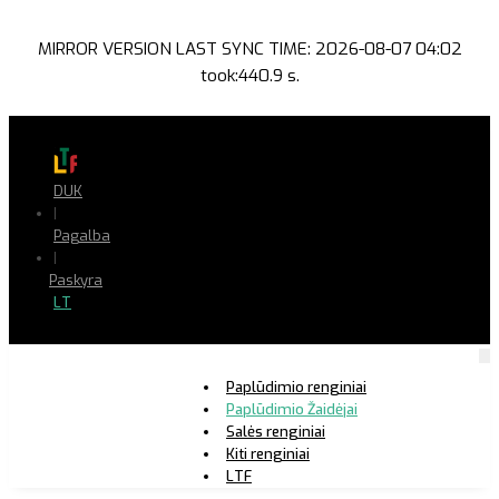
MIRROR VERSION LAST SYNC TIME: 2026-08-07 04:02
took:440.9 s.
DUK
|
Pagalba
|
Paskyra
LT
Paplūdimio renginiai
Paplūdimio Žaidėjai
Salės renginiai
Kiti renginiai
LTF