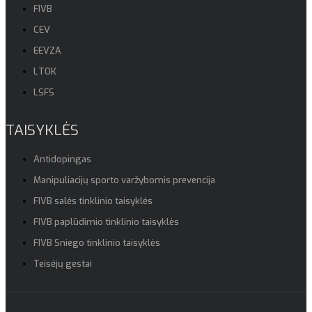
FIVB
CEV
EEVZA
LTOK
LSFS
TAISYKLĖS
Antidopingas
Manipuliacijų sporto varžybomis prevencija
FIVB salės tinklinio taisyklės
FIVB paplūdimio tinklinio taisyklės
FIVB Sniego tinklinio taisyklės
Teisėjų gestai