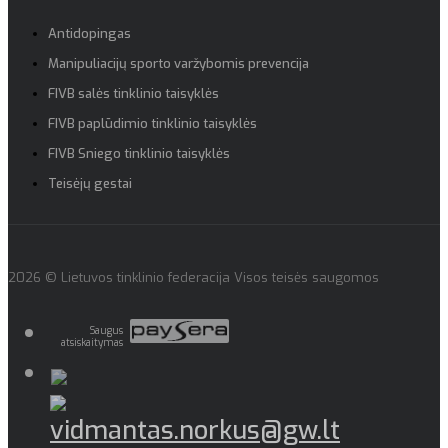
Antidopingas
Manipuliacijų sporto varžybomis prevencija
FIVB salės tinklinio taisyklės
FIVB paplūdimio tinklinio taisyklės
FIVB Sniego tinklinio taisyklės
Teisėjų gestai
2026 © Lietuvos tinklinio federacija Visos teisės saugomos
Saugus
atsiskaitymas