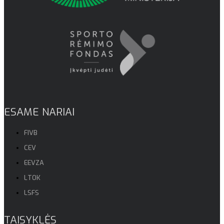
ESAME NARIAI
FIVB
CEV
EEVZA
LTOK
LSFS
TAISYKLĖS