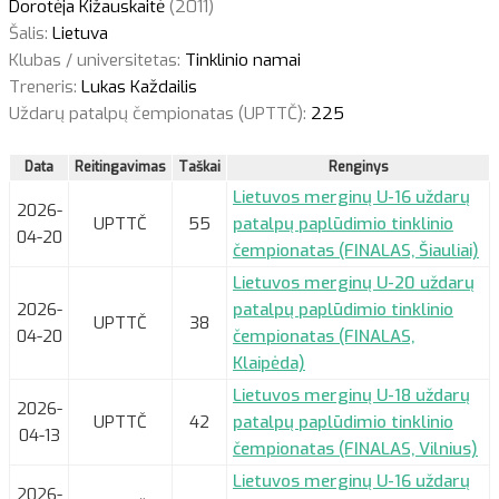
Dorotėja Kižauskaitė
(2011)
Šalis:
Lietuva
Klubas / universitetas:
Tinklinio namai
Treneris:
Lukas Každailis
Uždarų patalpų čempionatas (UPTTČ):
225
Data
Reitingavimas
Taškai
Renginys
Lietuvos merginų U-16 uždarų
2026-
UPTTČ
55
patalpų paplūdimio tinklinio
04-20
čempionatas (FINALAS, Šiauliai)
Lietuvos merginų U-20 uždarų
2026-
patalpų paplūdimio tinklinio
UPTTČ
38
04-20
čempionatas (FINALAS,
Klaipėda)
Lietuvos merginų U-18 uždarų
2026-
UPTTČ
42
patalpų paplūdimio tinklinio
04-13
čempionatas (FINALAS, Vilnius)
Lietuvos merginų U-16 uždarų
2026-