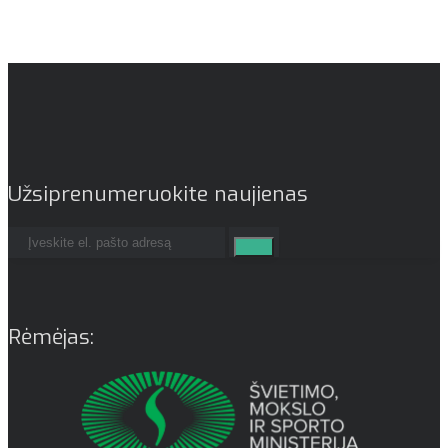
Užsiprenumeruokite naujienas
Rėmėjas: