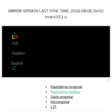
MIRROR VERSION LAST SYNC TIME: 2026-08-06 04:02
took:433.2 s.
DUK
|
Pagalba
|
Paskyra
LT
Paplūdimio renginiai
Paplūdimio Žaidėjai
Salės renginiai
Kiti renginiai
LTF