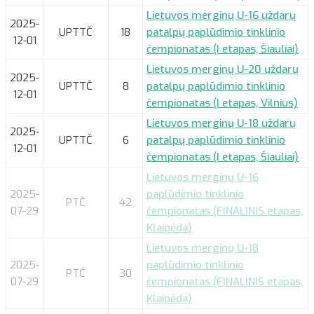
Lietuvos merginų U-16 uždarų
2025-
UPTTČ
18
patalpų paplūdimio tinklinio
12-01
čempionatas (I etapas, Šiauliai)
Lietuvos merginų U-20 uždarų
2025-
UPTTČ
8
patalpų paplūdimio tinklinio
12-01
čempionatas (I etapas, Vilnius)
Lietuvos merginų U-18 uždarų
2025-
UPTTČ
6
patalpų paplūdimio tinklinio
12-01
čempionatas (I etapas, Šiauliai)
Lietuvos merginų U-16
2025-
paplūdimio tinklinio
PTČ
42
07-29
čempionatas (FINALINIS etapas,
Klaipėda)
Lietuvos merginų U-18
2025-
paplūdimio tinklinio
PTČ
30
07-29
čempionatas (FINALINIS etapas,
Klaipėda)