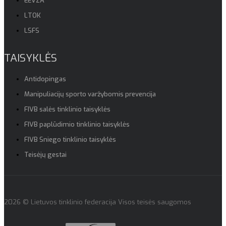
EEVZA
LTOK
LSFS
TAISYKLĖS
Antidopingas
Manipuliacijų sporto varžybomis prevencija
FIVB salės tinklinio taisyklės
FIVB paplūdimio tinklinio taisyklės
FIVB Sniego tinklinio taisyklės
Teisėjų gestai
2026 © Lietuvos tinklinio federacija Visos teisės saugomos