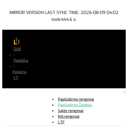
MIRROR VERSION LAST SYNC TIME: 2026-08-09 04:02
took:444.6 s.
DUK
|
Pagalba
|
Paskyra
LT
Paplūdimio renginiai
Paplūdimio Žaidėjai
Salės renginiai
Kiti renginiai
LTF