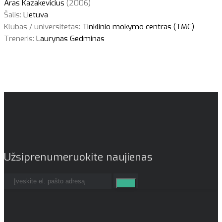
Aras Kazakevicius
(2006)
Šalis:
Lietuva
Klubas / universitetas:
Tinklinio mokymo centras (TMC)
Treneris:
Laurynas Gedminas
Užsiprenumeruokite naujienas