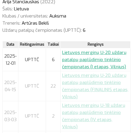
Arija Stanciauskas
(2022)
Šalis:
Lietuva
Klubas / universitetas:
Auksma
Treneris:
Artūras Bekiš
Uždarų patalpų čempionatas (UPTTČ):
6
Data
Reitingavimas
Taškai
Renginys
Lietuvos merginų U-20 uždarų
2025-
UPTTČ
6
patalpų paplūdimio tinklinio
12-01
čempionatas (I etapas, Vilnius)
Lietuvos merginų U-20 uždarų
2025-
patalpų paplūdimio tinklinio
UPTTČ
22
04-15
čempionatas (FINALINIS etapas,
Vilnius)
Lietuvos merginų U-18 uždarų
2025-
patalpų paplūdimio tinklinio
UPTTČ
2
03-03
čempionatas (IV etapas,
Vilnius)