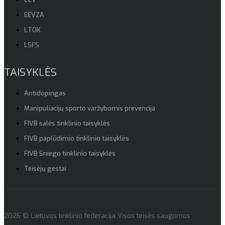
EEVZA
LTOK
LSFS
TAISYKLĖS
Antidopingas
Manipuliacijų sporto varžybomis prevencija
FIVB salės tinklinio taisyklės
FIVB paplūdimio tinklinio taisyklės
FIVB Sniego tinklinio taisyklės
Teisėjų gestai
2026 © Lietuvos tinklinio federacija Visos teisės saugomos