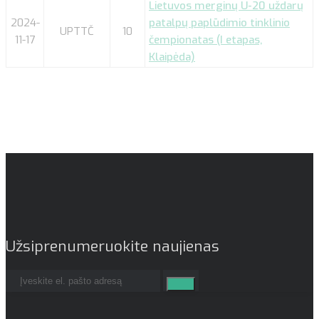
Lietuvos merginų U-20 uždarų
2024-
patalpų paplūdimio tinklinio
UPTTČ
10
11-17
čempionatas (I etapas,
Klaipėda)
Užsiprenumeruokite naujienas