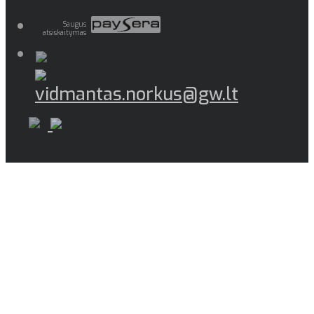
Saugus
atsiskaitymas