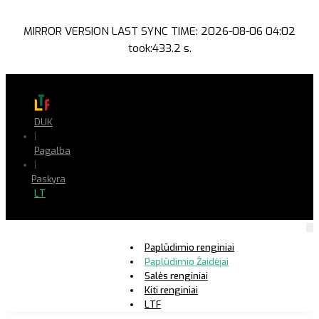
MIRROR VERSION LAST SYNC TIME: 2026-08-06 04:02
took:433.2 s.
DUK
|
Pagalba
|
Paskyra
LT
Paplūdimio renginiai
Paplūdimio Žaidėjai
Salės renginiai
Kiti renginiai
LTF