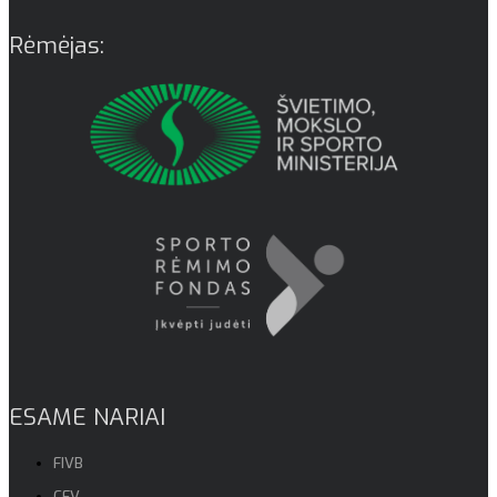
Rėmėjas:
ESAME NARIAI
FIVB
CEV