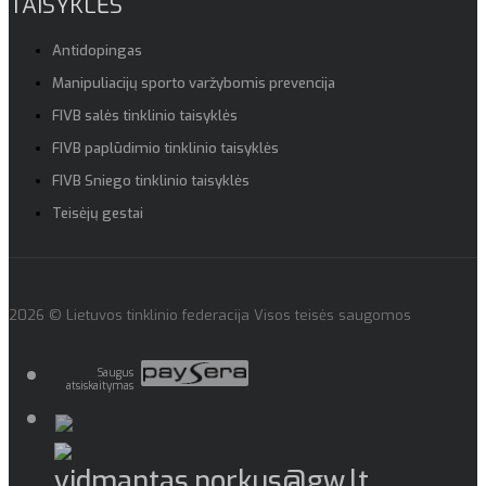
TAISYKLĖS
Antidopingas
Manipuliacijų sporto varžybomis prevencija
FIVB salės tinklinio taisyklės
FIVB paplūdimio tinklinio taisyklės
FIVB Sniego tinklinio taisyklės
Teisėjų gestai
2026 © Lietuvos tinklinio federacija Visos teisės saugomos
Saugus
atsiskaitymas