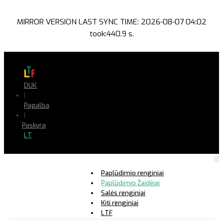
MIRROR VERSION LAST SYNC TIME: 2026-08-07 04:02
took:440.9 s.
DUK
|
Pagalba
|
Paskyra
LT
Paplūdimio renginiai
Paplūdimio Žaidėjai
Salės renginiai
Kiti renginiai
LTF