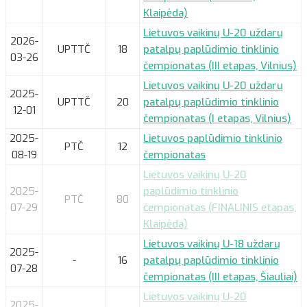
Klaipėda)
Lietuvos vaikinų U-20 uždarų
2026-
UPTTČ
18
patalpų paplūdimio tinklinio
03-26
čempionatas (III etapas, Vilnius)
Lietuvos vaikinų U-20 uždarų
2025-
UPTTČ
20
patalpų paplūdimio tinklinio
12-01
čempionatas (I etapas, Vilnius)
2025-
Lietuvos paplūdimio tinklinio
PTČ
12
08-19
čempionatas
Lietuvos vaikinų U-20
2025-
paplūdimio tinklinio
PTČ
80
07-29
čempionatas (FINALINIS etapas,
Klaipėda)
Lietuvos vaikinų U-18 uždarų
2025-
-
16
patalpų paplūdimio tinklinio
07-28
čempionatas (III etapas, Šiauliai)
Lietuvos vaikinų U-20
2025-