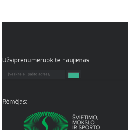
Užsiprenumeruokite naujienas
Rėmėjas: