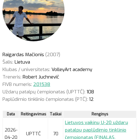
Raigardas Mačionis
(2007)
Šalis:
Lietuva
Klubas / universitetas:
VolleyArt academy
Treneris:
Robert Juchnevič
FIVB numeris:
201538
Uždarų patalpų čempionatas (UPTTČ):
108
Paplūdimio tinklinio čempionatas (PTČ):
12
Data
Reitingavimas
Taškai
Renginys
Lietuvos vaikinų U-20 uždarų
2026-
patalpų paplūdimio tinklinio
UPTTČ
70
04-20
čempionatas (FINALAS,