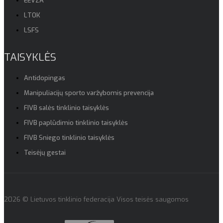
EEVZA
LTOK
LSFS
TAISYKLĖS
Antidopingas
Manipuliacijų sporto varžybomis prevencija
FIVB salės tinklinio taisyklės
FIVB paplūdimio tinklinio taisyklės
FIVB Sniego tinklinio taisyklės
Teisėjų gestai
2026 © Lietuvos tinklinio federacija Visos teisės saugomos