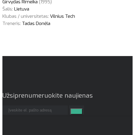
Girvydas Rimeika
(1995)
Šalis:
Lietuva
Klubas / universitetas:
Vilnius Tech
Treneris:
Tadas Donėla
Užsiprenumeruokite naujienas