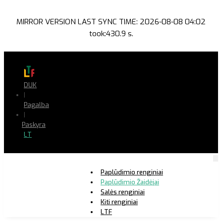
MIRROR VERSION LAST SYNC TIME: 2026-08-08 04:02
took:430.9 s.
DUK
|
Pagalba
|
Paskyra
LT
Paplūdimio renginiai
Paplūdimio Žaidėjai
Salės renginiai
Kiti renginiai
LTF