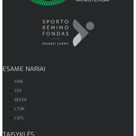
ESAME NARIAI
FIVB
CEV
EEVZA
LTOK
LSFS
TAISYKLĖS