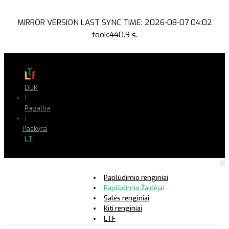
MIRROR VERSION LAST SYNC TIME: 2026-08-07 04:02
took:440.9 s.
DUK
|
Pagalba
|
Paskyra
LT
Paplūdimio renginiai
Paplūdimio Žaidėjai
Salės renginiai
Kiti renginiai
LTF