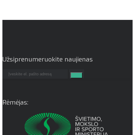
Užsiprenumeruokite naujienas
Rėmėjas: