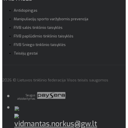
Antidopingas
Manipuliacijų sporto varžybomis prevencija
FIVB salės tinklinio taisyklės
FIVB paplūdimio tinklinio taisyklės
FIVB Sniego tinklinio taisyklės
Teisėjų gestai
2026 © Lietuvos tinklinio federacija Visos teisės saugomos
Saugus
atsiskaitymas