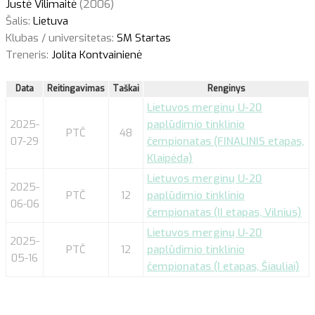
Justė Vilimaitė
(2006)
Šalis:
Lietuva
Klubas / universitetas:
SM Startas
Treneris:
Jolita Kontvainienė
Data
Reitingavimas
Taškai
Renginys
Lietuvos merginų U-20
2025-
paplūdimio tinklinio
PTČ
48
07-29
čempionatas (FINALINIS etapas,
Klaipėda)
Lietuvos merginų U-20
2025-
PTČ
12
paplūdimio tinklinio
06-06
čempionatas (II etapas, Vilnius)
Lietuvos merginų U-20
2025-
PTČ
12
paplūdimio tinklinio
05-16
čempionatas (I etapas, Šiauliai)