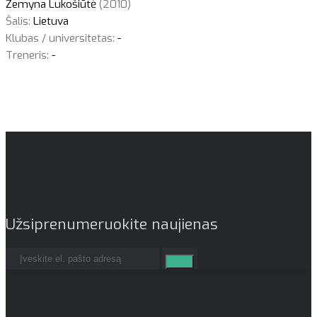
Žemyna Lukošiūtė
(2010)
Šalis:
Lietuva
Klubas / universitetas:
-
Treneris:
-
Užsiprenumeruokite naujienas