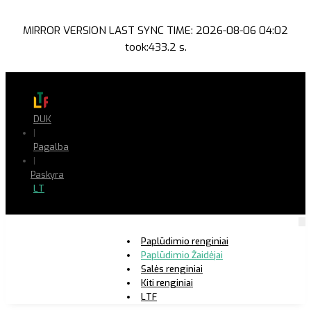
MIRROR VERSION LAST SYNC TIME: 2026-08-06 04:02
took:433.2 s.
DUK
|
Pagalba
|
Paskyra
LT
Paplūdimio renginiai
Paplūdimio Žaidėjai
Salės renginiai
Kiti renginiai
LTF