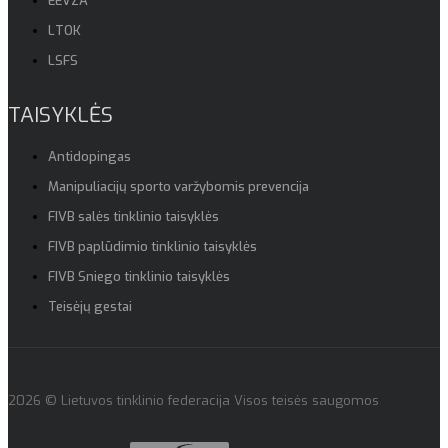
EEVZA
LTOK
LSFS
TAISYKLĖS
Antidopingas
Manipuliacijų sporto varžybomis prevencija
FIVB salės tinklinio taisyklės
FIVB paplūdimio tinklinio taisyklės
FIVB Sniego tinklinio taisyklės
Teisėjų gestai
2026 © Lietuvos tinklinio federacija Visos teisės saugomos