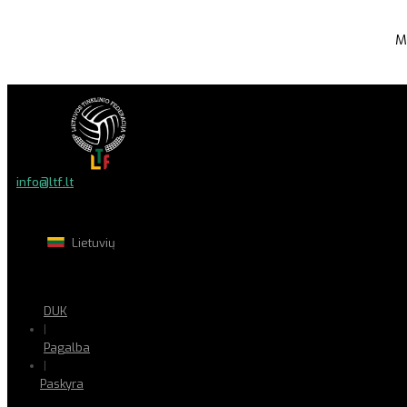
M
info@ltf.lt
Lietuvių
DUK
|
Pagalba
|
Paskyra