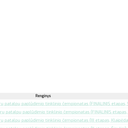
Renginys
 patalpų paplūdimio tinklinio čempionatas (FINALINIS etapas, Š
ų patalpų paplūdimio tinklinio čempionatas (FINALINIS etapas, 
 patalpų paplūdimio tinklinio čempionatas (III etapas, Klaipėda