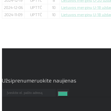
2024-12-19
UPTTČ
8
Lietuvos merginų U-20 uždarų
2024-12-06
UPTTČ
10
Lietuvos merginų U-18 uždarų
2024-11-09
UPTTČ
10
Lietuvos merginų U-18 uždarų
Užsiprenumeruokite naujienas