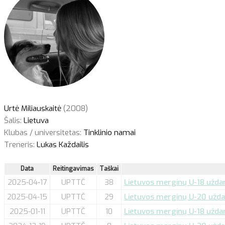
Urtė Miliauskaitė
(2008)
Šalis:
Lietuva
Klubas / universitetas:
Tinklinio namai
Treneris:
Lukas Každailis
Data
Reitingavimas
Taškai
2025-04-17
UPTTČ
38
Lietuvos merginų U-18 uždarų
2025-04-15
UPTTČ
29
Lietuvos merginų U-20 uždar
2025-01-11
UPTTČ
10
Lietuvos merginų U-18 uždarų