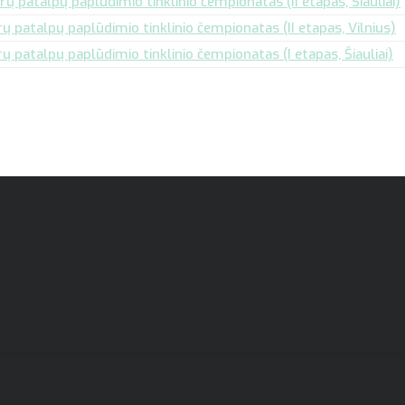
 patalpų paplūdimio tinklinio čempionatas (II etapas, Šiauliai)
 patalpų paplūdimio tinklinio čempionatas (II etapas, Vilnius)
 patalpų paplūdimio tinklinio čempionatas (I etapas, Šiauliai)