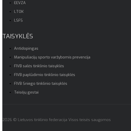
EEVZA
LTOK
LSFS
TAISYKLĖS
Antidopingas
Manipuliacijų sporto varžybomis prevencija
FIVB salės tinklinio taisyklės
FIVB paplūdimio tinklinio taisyklės
FIVB Sniego tinklinio taisyklės
Teisėjų gestai
2026 © Lietuvos tinklinio federacija Visos teisės saugomos