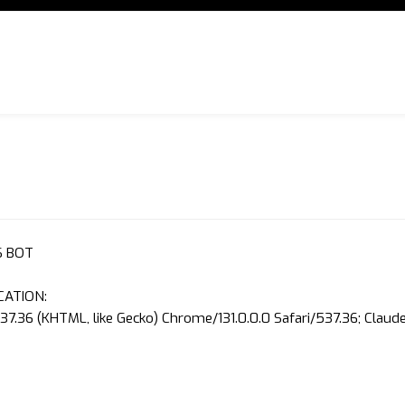
S BOT
CATION:
37.36 (KHTML, like Gecko) Chrome/131.0.0.0 Safari/537.36; Clau