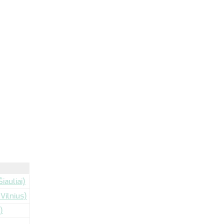
iauliai)
Vilnius)
)