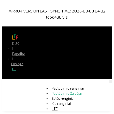
MIRROR VERSION LAST SYNC TIME: 2026-08-08 04:02
took:430.9 s.
DUK
|
Pagalba
|
Paskyra
LT
Paplūdimio renginiai
Paplūdimio Žaidėjai
Salės renginiai
Kiti renginiai
LTF