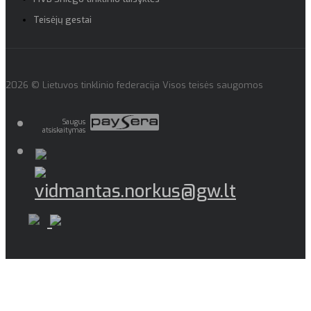
Teisėjų gestai
2026 © Lietuvos tinklinio federacija Visos teisės saugomos
Saugus
atsiskaitymas