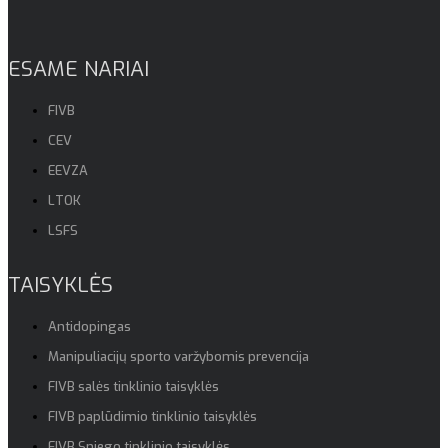
ESAME NARIAI
FIVB
CEV
EEVZA
LTOK
LSFS
TAISYKLĖS
Antidopingas
Manipuliacijų sporto varžybomis prevencija
FIVB salės tinklinio taisyklės
FIVB paplūdimio tinklinio taisyklės
FIVB Sniego tinklinio taisyklės