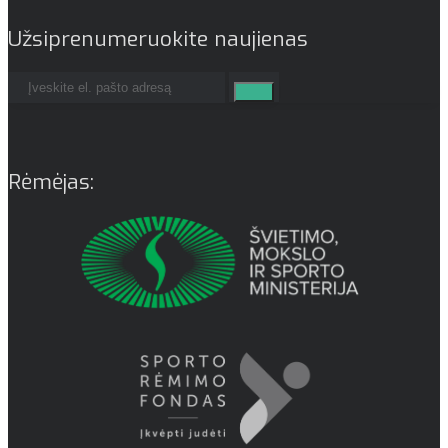
Užsiprenumeruokite naujienas
Rėmėjas: