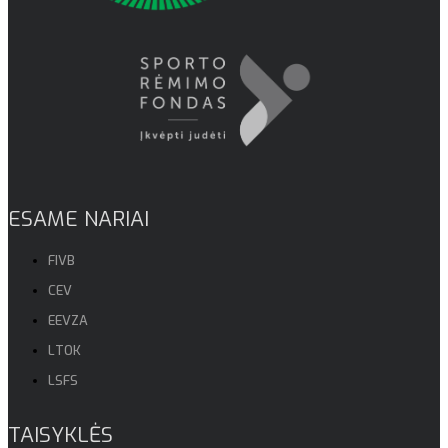
ESAME NARIAI
FIVB
CEV
EEVZA
LTOK
LSFS
TAISYKLĖS