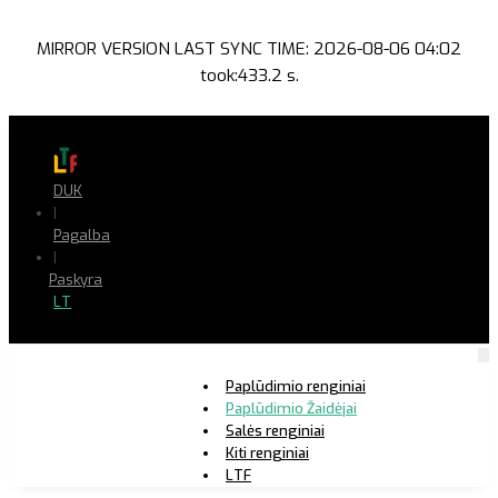
MIRROR VERSION LAST SYNC TIME: 2026-08-06 04:02
took:433.2 s.
DUK
|
Pagalba
|
Paskyra
LT
Paplūdimio renginiai
Paplūdimio Žaidėjai
Salės renginiai
Kiti renginiai
LTF