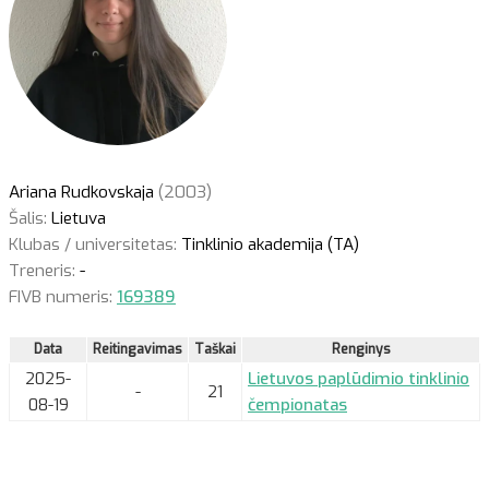
Ariana Rudkovskaja
(2003)
Šalis:
Lietuva
Klubas / universitetas:
Tinklinio akademija (TA)
Treneris:
-
FIVB numeris:
169389
Data
Reitingavimas
Taškai
Renginys
2025-
Lietuvos paplūdimio tinklinio
-
21
08-19
čempionatas