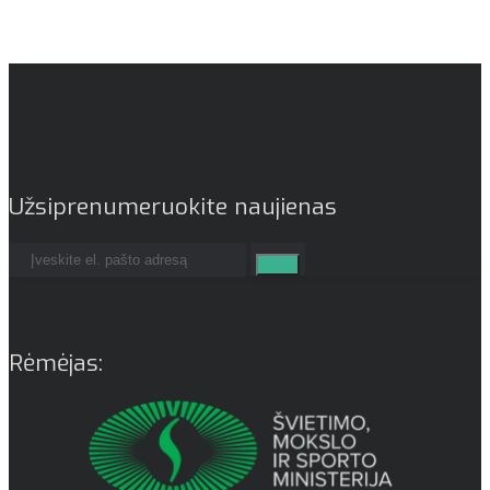
Užsiprenumeruokite naujienas
Rėmėjas: