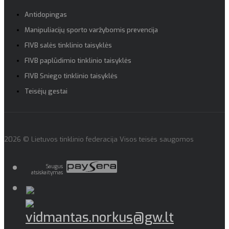
Antidopingas
Manipuliacijų sporto varžybomis prevencija
FIVB salės tinklinio taisyklės
FIVB paplūdimio tinklinio taisyklės
FIVB Sniego tinklinio taisyklės
Teisėjų gestai
2026 © Lietuvos tinklinio federacija Visos teisės saugomos
Saugus
atsiskaitymas