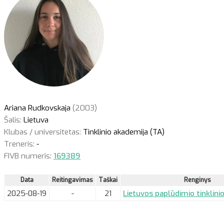
Ariana Rudkovskaja
(2003)
Šalis:
Lietuva
Klubas / universitetas:
Tinklinio akademija (TA)
Treneris:
-
FIVB numeris:
169389
Data
Reitingavimas
Taškai
Renginys
2025-08-19
-
21
Lietuvos paplūdimio tinklin