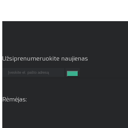
Užsiprenumeruokite naujienas
Rėmėjas: