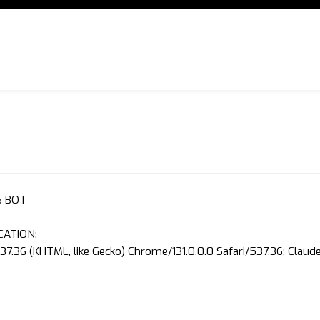
S BOT
CATION:
37.36 (KHTML, like Gecko) Chrome/131.0.0.0 Safari/537.36; Clau