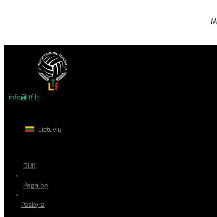
M
info@ltf.lt
Lietuvių
DUK
|
Pagalba
|
Paskyra