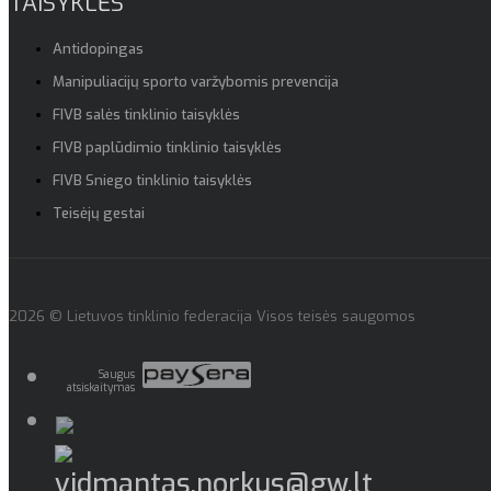
TAISYKLĖS
Antidopingas
Manipuliacijų sporto varžybomis prevencija
FIVB salės tinklinio taisyklės
FIVB paplūdimio tinklinio taisyklės
FIVB Sniego tinklinio taisyklės
Teisėjų gestai
2026 © Lietuvos tinklinio federacija Visos teisės saugomos
Saugus
atsiskaitymas