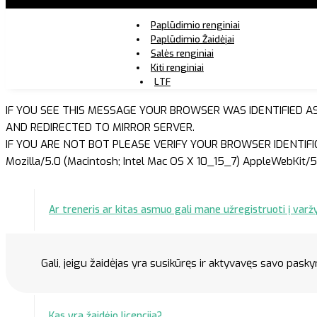
Paplūdimio renginiai
Paplūdimio Žaidėjai
Salės renginiai
Kiti renginiai
LTF
IF YOU SEE THIS MESSAGE YOUR BROWSER WAS IDENTIFIED A
AND REDIRECTED TO MIRROR SERVER.
IF YOU ARE NOT BOT PLEASE VERIFY YOUR BROWSER IDENTIFI
Mozilla/5.0 (Macintosh; Intel Mac OS X 10_15_7) AppleWebKit/5
Ar treneris ar kitas asmuo gali mane užregistruoti į varž
Gali, jeigu žaidėjas yra susikūręs ir aktyvavęs savo paskyrą.
Kas yra žaidėjo licencija?