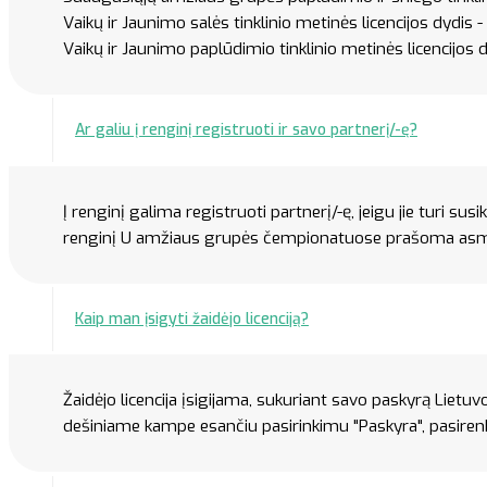
Vaikų ir Jaunimo salės tinklinio metinės licencijos dydis - 
Vaikų ir Jaunimo paplūdimio tinklinio metinės licencijos d
Ar galiu į renginį registruoti ir savo partnerį/-ę?
Į renginį galima registruoti partnerį/-ę, jeigu jie turi sus
renginį U amžiaus grupės čempionatuose prašoma asmen
Kaip man įsigyti žaidėjo licenciją?
Žaidėjo licencija įsigijama, sukuriant savo paskyrą Lietuv
dešiniame kampe esančiu pasirinkimu "Paskyra", pasirenkan