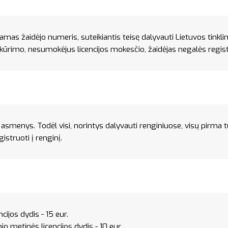
iamas žaidėjo numeris, suteikiantis teisę dalyvauti Lietuvos tinkli
ukūrimo, nesumokėjus licencijos mokesčio, žaidėjas negalės registr
s asmenys. Todėl visi, norintys dalyvauti renginiuose, visų pirma turi
struoti į renginį.
ijos dydis - 15 eur.
o metinės licencijos dydis - 10 eur.