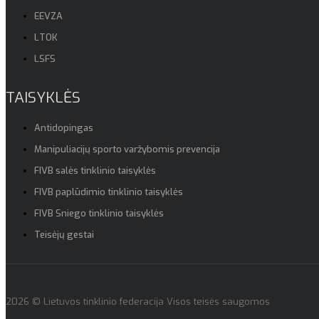
EEVZA
LTOK
LSFS
TAISYKLĖS
Antidopingas
Manipuliacijų sporto varžybomis prevencija
FIVB salės tinklinio taisyklės
FIVB paplūdimio tinklinio taisyklės
FIVB Sniego tinklinio taisyklės
Teisėjų gestai
2026 © Lietuvos tinklinio federacija Visos teisės saugomos