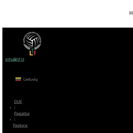
M
info@ltf.lt
Lietuvių
DUK
|
Pagalba
|
Paskyra