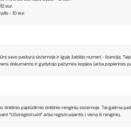
10 eur.
ydis - 10 eur.
ikūrę savo paskyrą sistemoje ir įgyję žaidėjo numerį - licenciją. Tai
s dokumento ir gydytojo pažymos kopijos (arba popierinės par
os tinklinio paplūdimio tinklinio renginių sistemoje. Tai galima pa
t "Užsiregistruoti" arba registruojantis į vieną iš renginių.