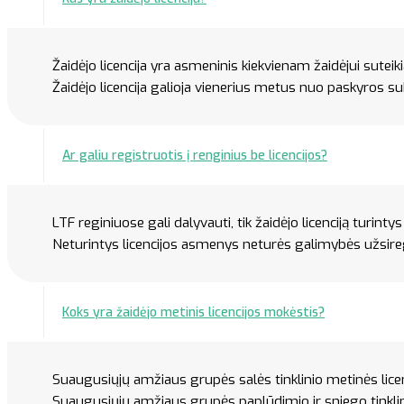
Žaidėjo licencija yra asmeninis kiekvienam žaidėjui suteik
Žaidėjo licencija galioja vienerius metus nuo paskyros s
Ar galiu registruotis į renginius be licencijos?
LTF reginiuose gali dalyvauti, tik žaidėjo licenciją turinty
Neturintys licencijos asmenys neturės galimybės užsiregi
Koks yra žaidėjo metinis licencijos mokėstis?
Suaugusiųjų amžiaus grupės salės tinklinio metinės licenc
Suaugusiųjų amžiaus grupės paplūdimio ir sniego tinklini