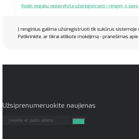
Kodėl negaliu nepavyksta užsiregistruoti į renginį, o sav
Į renginius galima užsiregistruoti tik sukūrus sistemoje
Patikrinkite, ar tikrai atlikote mokėjimą - pranešimas ap
Užsiprenumeruokite naujienas