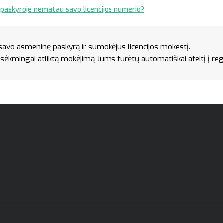
o paskyroje nematau savo licencijos numerio?
 savo asmeninę paskyrą ir sumokėjus licencijos mokestį.
ie sėkmingai atliktą mokėjimą Jums turėtų automatiškai ateitį į re