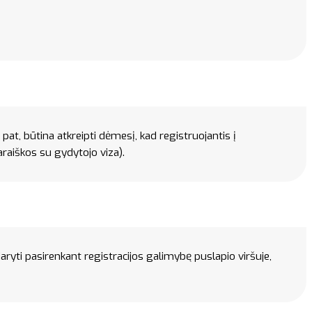
p pat, būtina atkreipti dėmesį, kad registruojantis į
aiškos su gydytojo viza).
daryti pasirenkant registracijos galimybę puslapio viršuje,