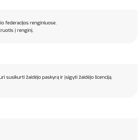
nio federacijos renginiuose.
uotis į renginį.
 susikurti žaidėjo paskyrą ir įsigyti žaidėjo licenciją.