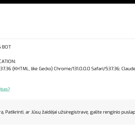
S BOT
CATION:
37.36 (KHTML, like Gecko) Chrome/131.0.0.0 Safari/537.36; Clau
ybas?
 Patikrinti, ar Jūsų žaidėjai užsiregistravę, galite renginio puslapyj