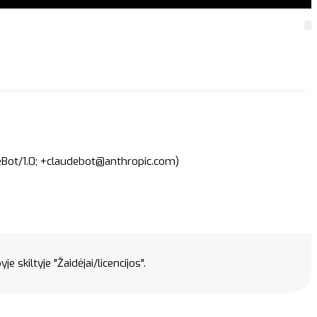
deBot/1.0; +claudebot@anthropic.com)
e skiltyje "Žaidėjai/licencijos".