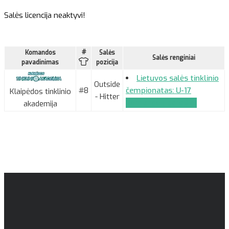
Salės licencija neaktyvi!
#
Komandos
Salės
Salės renginiai
pavadinimas
pozicija
Lietuvos salės tinklinio
Outside
#8
čempionatas: U-17
Klaipėdos tinklinio
- Hitter
Komandos paraiška
akademija