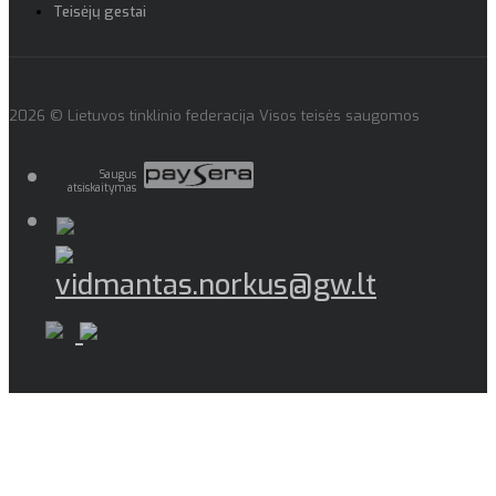
Teisėjų gestai
2026 © Lietuvos tinklinio federacija Visos teisės saugomos
Saugus
atsiskaitymas