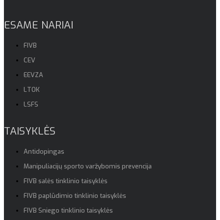
ESAME NARIAI
FIVB
CEV
EEVZA
LTOK
LSFS
TAISYKLĖS
Antidopingas
Manipuliacijų sporto varžybomis prevencija
FIVB salės tinklinio taisyklės
FIVB paplūdimio tinklinio taisyklės
FIVB Sniego tinklinio taisyklės