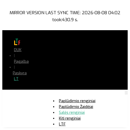
MIRROR VERSION LAST SYNC TIME: 2026-08-08 04:02
took:430.9 s.
DUK
|
Pagalba
|
Paskyra
LT
Paplūdimio renginiai
Paplūdimio Žaidėjai
Salės renginiai
Kiti renginiai
LTF