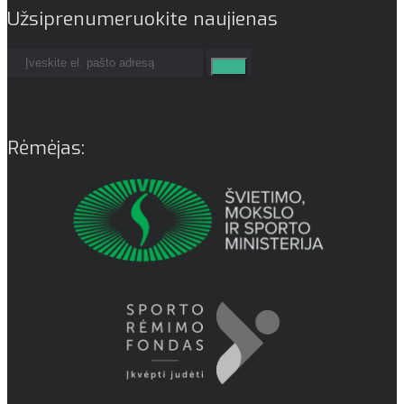
Užsiprenumeruokite naujienas
Rėmėjas: