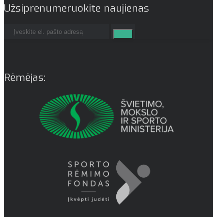
Užsiprenumeruokite naujienas
Rėmėjas: