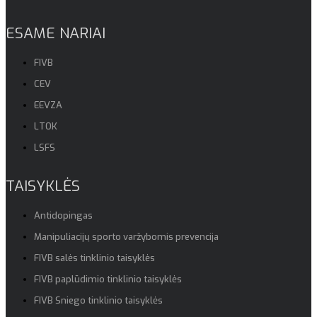
ESAME NARIAI
FIVB
CEV
EEVZA
LTOK
LSFS
TAISYKLĖS
Antidopingas
Manipuliacijų sporto varžybomis prevencija
FIVB salės tinklinio taisyklės
FIVB paplūdimio tinklinio taisyklės
FIVB Sniego tinklinio taisyklės