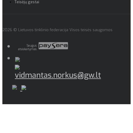
Teisėjų gestai
2026 © Lietuvos tinklinio federacija Visos teisės saugomos
Saugus
atsiskaitymas