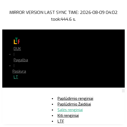
MIRROR VERSION LAST SYNC TIME: 2026-08-09 04:02
took:444.6 s.
DUK
|
Pagalba
|
Paskyra
LT
Paplūdimio renginiai
Paplūdimio Žaidėjai
Salės renginiai
Kiti renginiai
LTF