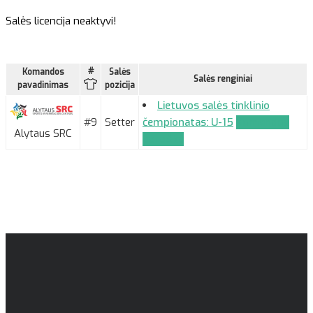
Salės licencija neaktyvi!
#
Komandos
Salės
Salės renginiai
pavadinimas
pozicija
Lietuvos salės tinklinio
#9
Setter
čempionatas: U-15
Komandos
Alytaus SRC
paraiška