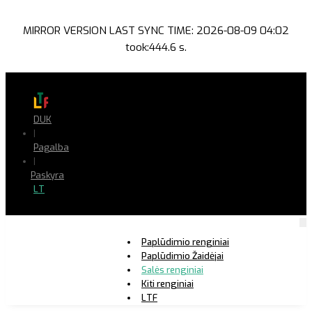
MIRROR VERSION LAST SYNC TIME: 2026-08-09 04:02
took:444.6 s.
DUK
|
Pagalba
|
Paskyra
LT
Paplūdimio renginiai
Paplūdimio Žaidėjai
Salės renginiai
Kiti renginiai
LTF