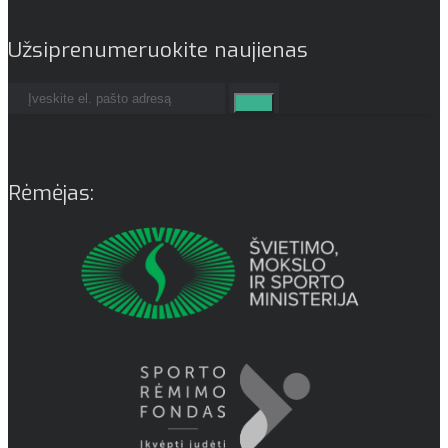
Užsiprenumeruokite naujienas
Rėmėjas: