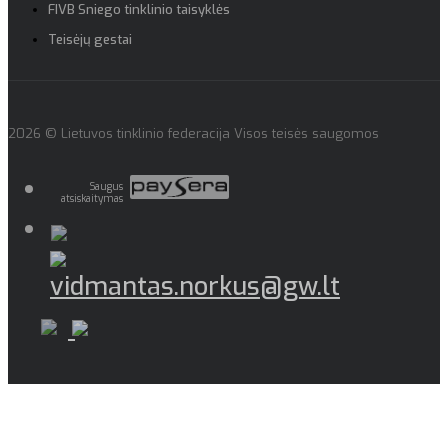
FIVB Sniego tinklinio taisyklės
Teisėjų gestai
2026 © Lietuvos tinklinio federacija Visos teisės saugomos
Saugus
atsiskaitymas