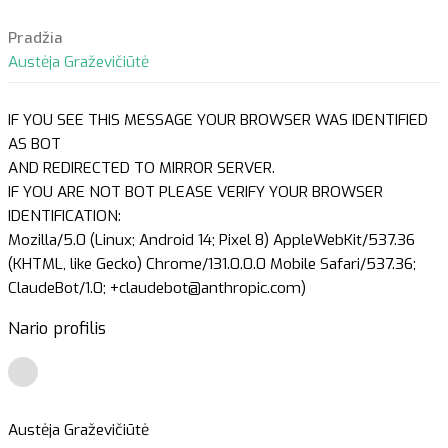
Pradžia
Austėja Graževičiūtė
IF YOU SEE THIS MESSAGE YOUR BROWSER WAS IDENTIFIED
AS BOT
AND REDIRECTED TO MIRROR SERVER.
IF YOU ARE NOT BOT PLEASE VERIFY YOUR BROWSER
IDENTIFICATION:
Mozilla/5.0 (Linux; Android 14; Pixel 8) AppleWebKit/537.36
(KHTML, like Gecko) Chrome/131.0.0.0 Mobile Safari/537.36;
ClaudeBot/1.0; +claudebot@anthropic.com)
Nario profilis
Austėja Graževičiūtė