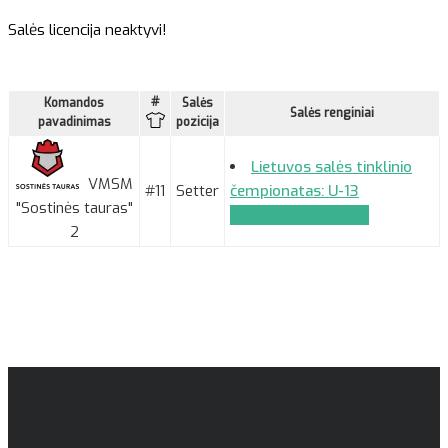
Salės licencija neaktyvi!
#
Komandos
Salės
Salės renginiai
pavadinimas
pozicija
Lietuvos salės tinklinio
VMSM
#11
Setter
čempionatas: U-13
"Sostinės tauras"
Komandos paraiška
2