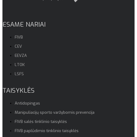
ESAME NARIAI
FIVB
CEV
EEVZA
LTOK
LSFS
TAISYKLĖS
Antidopingas
Manipuliacijų sporto varžybomis prevencija
FIVB salės tinklinio taisyklės
FIVB paplūdimio tinklinio taisyklės