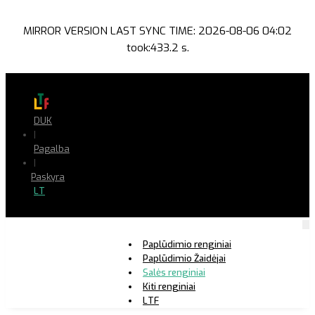
MIRROR VERSION LAST SYNC TIME: 2026-08-06 04:02
took:433.2 s.
DUK
|
Pagalba
|
Paskyra
LT
Paplūdimio renginiai
Paplūdimio Žaidėjai
Salės renginiai
Kiti renginiai
LTF