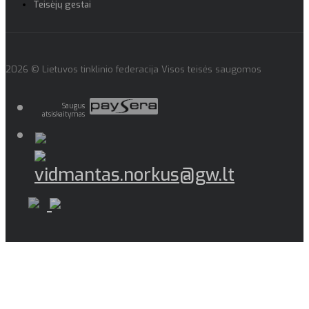
Teisėjų gestai
2026 © Lietuvos tinklinio federacija Visos teisės saugomos
Saugus
atsiskaitymas