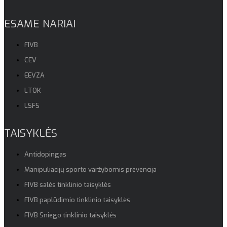
ESAME NARIAI
FIVB
CEV
EEVZA
LTOK
LSFS
TAISYKLĖS
Antidopingas
Manipuliacijų sporto varžybomis prevencija
FIVB salės tinklinio taisyklės
FIVB paplūdimio tinklinio taisyklės
FIVB Sniego tinklinio taisyklės