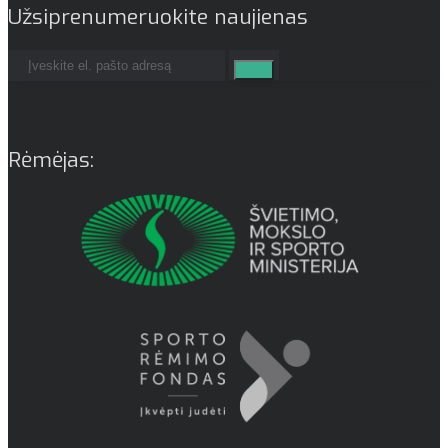
Užsiprenumeruokite naujienas
Rėmėjas: