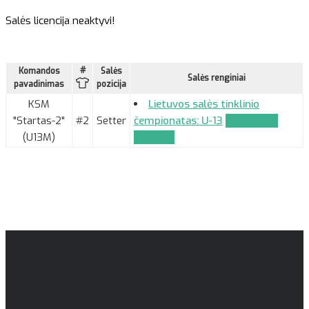
Salės licencija neaktyvi!
#
Komandos
Salės
Salės renginiai
pavadinimas
pozicija
KSM
Lietuvos salės tinklinio
"Startas-2"
#2
Setter
čempionatas: U-13
Komandos
(U13M)
paraiška