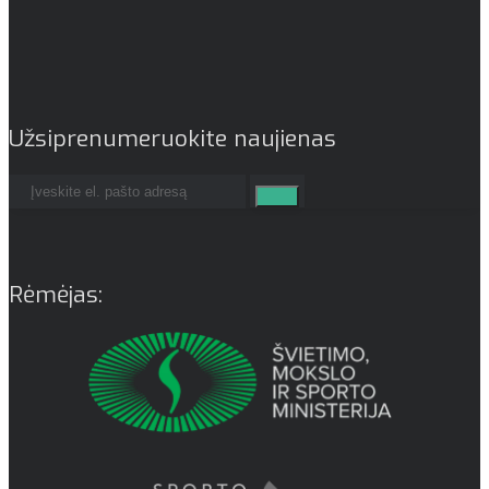
Užsiprenumeruokite naujienas
Rėmėjas: