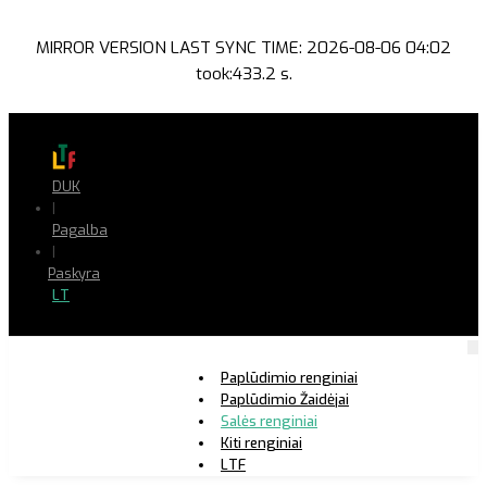
MIRROR VERSION LAST SYNC TIME: 2026-08-06 04:02
took:433.2 s.
DUK
|
Pagalba
|
Paskyra
LT
Paplūdimio renginiai
Paplūdimio Žaidėjai
Salės renginiai
Kiti renginiai
LTF