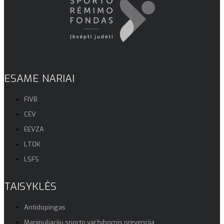
ESAME NARIAI
FIVB
CEV
EEVZA
LTOK
LSFS
TAISYKLĖS
Antidopingas
Manipuliacijų sporto varžybomis prevencija