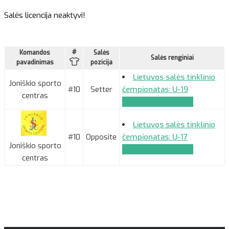
Salės licencija neaktyvi!
#
Komandos
Salės
Salės renginiai
pavadinimas
pozicija
Lietuvos salės tinklinio
Joniškio sporto
#10
Setter
čempionatas: U-19
centras
Komandos paraiška
Lietuvos salės tinklinio
#10
Opposite
čempionatas: U-17
Joniškio sporto
Komandos paraiška
centras