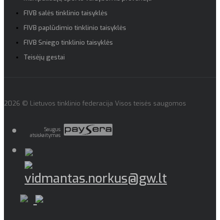
FIVB salės tinklinio taisyklės
FIVB paplūdimio tinklinio taisyklės
FIVB Sniego tinklinio taisyklės
Teisėjų gestai
2026 © Lietuvos tinklinio federacija Visos teisės saugomos
Saugus
atsiskaitymas