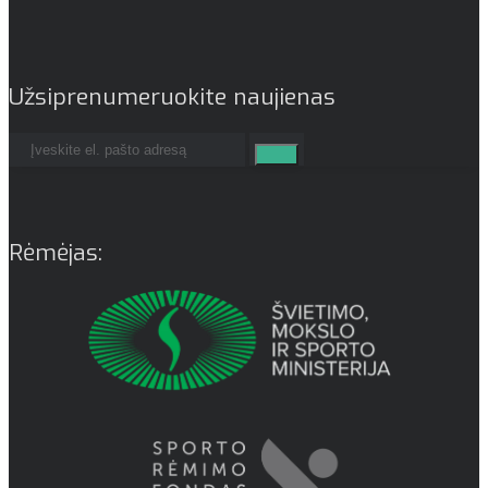
Užsiprenumeruokite naujienas
Rėmėjas: