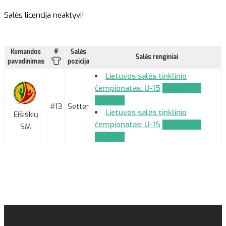
Salės licencija neaktyvi!
#
Komandos
Salės
Salės renginiai
pavadinimas
pozicija
Lietuvos salės tinklinio
čempionatas: U-15
Komandos
paraiška
#13
Setter
Lietuvos salės tinklinio
Eišiškių
čempionatas: U-15
Komandos
SM
paraiška