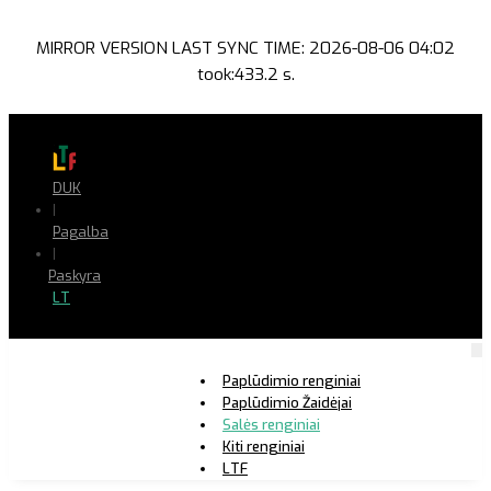
MIRROR VERSION LAST SYNC TIME: 2026-08-06 04:02
took:433.2 s.
DUK
|
Pagalba
|
Paskyra
LT
Paplūdimio renginiai
Paplūdimio Žaidėjai
Salės renginiai
Kiti renginiai
LTF