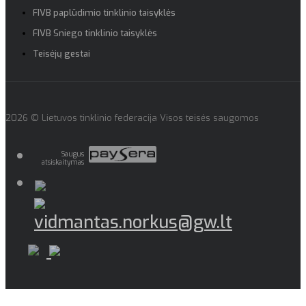
FIVB paplūdimio tinklinio taisyklės
FIVB Sniego tinklinio taisyklės
Teisėjų gestai
2026 © Lietuvos tinklinio federacija Visos teisės saugomos
Saugus
atsiskaitymas