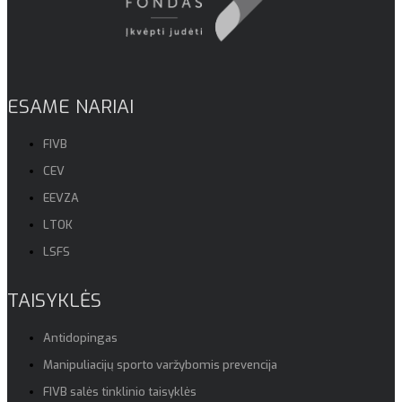
ESAME NARIAI
FIVB
CEV
EEVZA
LTOK
LSFS
TAISYKLĖS
Antidopingas
Manipuliacijų sporto varžybomis prevencija
FIVB salės tinklinio taisyklės