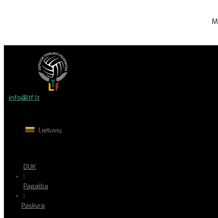
M
info@ltf.lt
Lietuvių
DUK
|
Pagalba
|
Paskyra