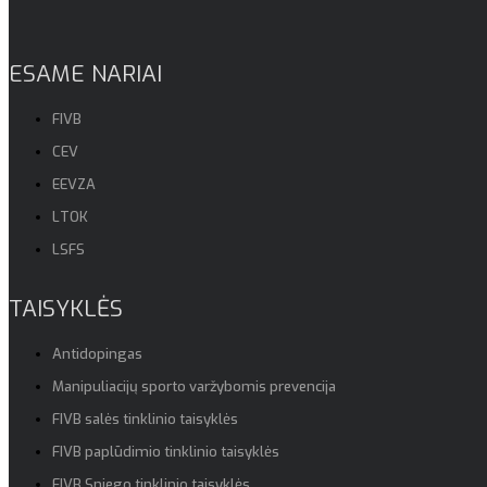
ESAME NARIAI
FIVB
CEV
EEVZA
LTOK
LSFS
TAISYKLĖS
Antidopingas
Manipuliacijų sporto varžybomis prevencija
FIVB salės tinklinio taisyklės
FIVB paplūdimio tinklinio taisyklės
FIVB Sniego tinklinio taisyklės