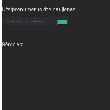
Užsiprenumeruokite naujienas
Rėmėjas: