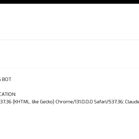
S BOT
CATION:
37.36 (KHTML, like Gecko) Chrome/131.0.0.0 Safari/537.36; Clau