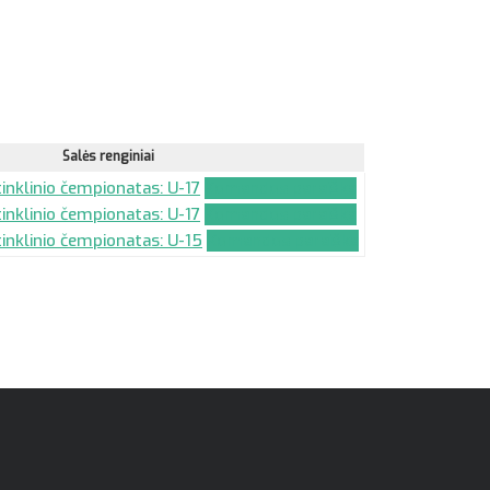
Salės renginiai
tinklinio čempionatas: U-17
Komandos paraiška
tinklinio čempionatas: U-17
Komandos paraiška
tinklinio čempionatas: U-15
Komandos paraiška