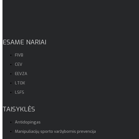
ESAME NARIAI
FIVB
CEV
EEVZA
LTOK
LSFS
TAISYKLĖS
Antidopingas
Manipuliacijų sporto varžybomis prevencija