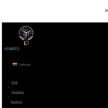
M
info@ltf.lt
Lietuvių
DUK
|
Pagalba
|
Paskyra