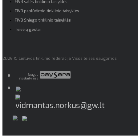
FIVB salės tinklinio taisyklės
FIVB paplūdimio tinklinio taisyklės
FIVB Sniego tinklinio taisyklės
Teisėjų gestai
2026 © Lietuvos tinklinio federacija Visos teisės saugomos
Saugus
atsiskaitymas