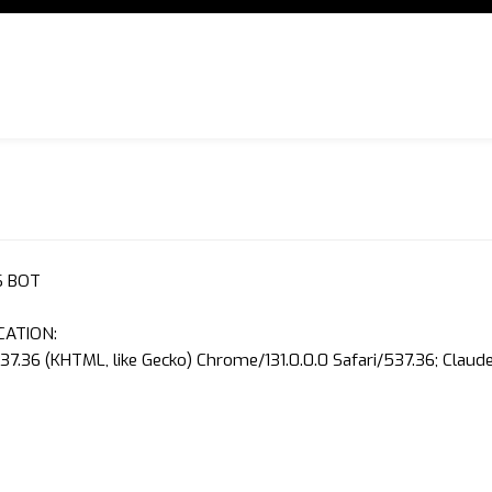
S BOT
CATION:
37.36 (KHTML, like Gecko) Chrome/131.0.0.0 Safari/537.36; Clau