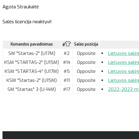
Agota Straukaitė
Salės licencija neaktyvi!
Komandos pavadinimas
Salės pozicija
#
SM "Startas-2" (U17M)
#2
Opposite
Lietuvos salės
KSM "STARTAS-2" (U15M)
#14
Opposite
Lietuvos salės
KSM "STARTAS-4" (U17M)
#5
Opposite
Lietuvos salės
KSM "Startas-2" (U15M)
#11
Opposite
Lietuvos salės
SM "Startas" 3 (U-14M)
#17
Opposite
2022-2023 m. 