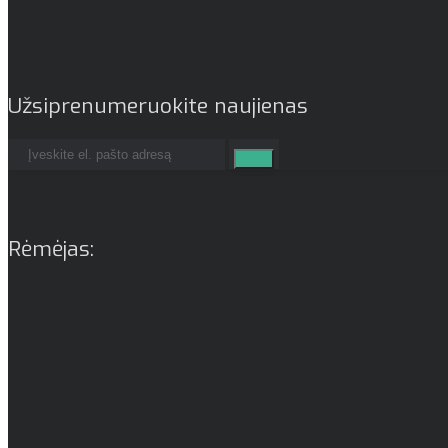
Užsiprenumeruokite naujienas
Rėmėjas: