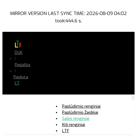
MIRROR VERSION LAST SYNC TIME: 2026-08-09 04:02
took:444.6 s.
DUK
|
Pagalba
|
Paskyra
LT
Paplūdimio renginiai
Paplūdimio Žaidėjai
Salės renginiai
Kiti renginiai
LTF