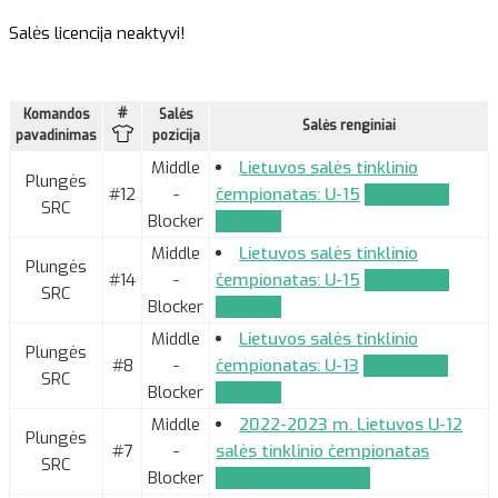
Salės licencija neaktyvi!
#
Komandos
Salės
Salės renginiai
pavadinimas
pozicija
Middle
Lietuvos salės tinklinio
Plungės
#12
-
čempionatas: U-15
Komandos
SRC
Blocker
paraiška
Middle
Lietuvos salės tinklinio
Plungės
#14
-
čempionatas: U-15
Komandos
SRC
Blocker
paraiška
Middle
Lietuvos salės tinklinio
Plungės
#8
-
čempionatas: U-13
Komandos
SRC
Blocker
paraiška
Middle
2022-2023 m. Lietuvos U-12
Plungės
#7
-
salės tinklinio čempionatas
SRC
Blocker
Komandos paraiška