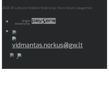
2026 © Lietuvos tinklinio federacija Visos teisės saugomos
Saugus
atsiskaitymas