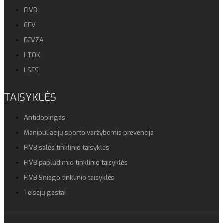
FIVB
CEV
EEVZA
LTOK
LSFS
TAISYKLĖS
Antidopingas
Manipuliacijų sporto varžybomis prevencija
FIVB salės tinklinio taisyklės
FIVB paplūdimio tinklinio taisyklės
FIVB Sniego tinklinio taisyklės
Teisėjų gestai