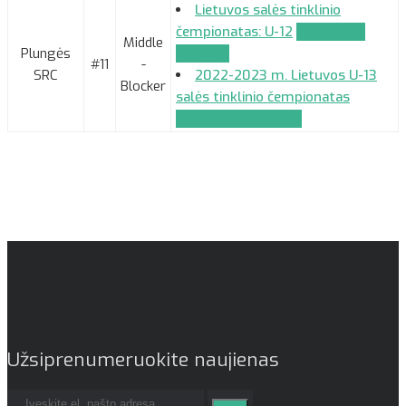
Lietuvos salės tinklinio
čempionatas: U-12
Komandos
Middle
Plungės
paraiška
#11
-
SRC
2022-2023 m. Lietuvos U-13
Blocker
salės tinklinio čempionatas
Komandos paraiška
Užsiprenumeruokite naujienas