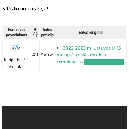
Salės licencija neaktyvi!
#
Komandos
Salės
Salės renginiai
pavadinimas
pozicija
2022-2023 m. Lietuvos U-15
#11
Setter
mergaičių salės tinklinio
Klaipėdos SC
čempionatas
Komandos paraiška
"Viesulas"