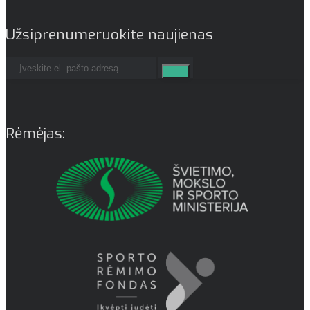
Užsiprenumeruokite naujienas
Rėmėjas: