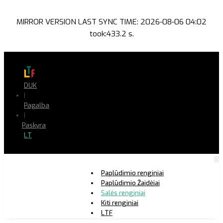
MIRROR VERSION LAST SYNC TIME: 2026-08-06 04:02
took:433.2 s.
DUK
|
Pagalba
|
Paskyra
LT
Paplūdimio renginiai
Paplūdimio Žaidėjai
Salės renginiai
Kiti renginiai
LTF