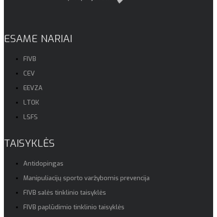
ESAME NARIAI
FIVB
CEV
EEVZA
LTOK
LSFS
TAISYKLĖS
Antidopingas
Manipuliacijų sporto varžybomis prevencija
FIVB salės tinklinio taisyklės
FIVB paplūdimio tinklinio taisyklės