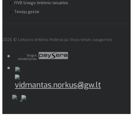
FIVB Sniego tinklinio taisyklės
Teisėjų gestai
2026 © Lietuvos tinklinio federacija Visos teisės saugomos
Saugus
atsiskaitymas