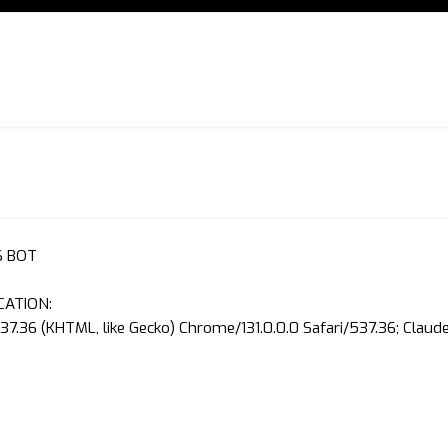
S BOT
CATION:
37.36 (KHTML, like Gecko) Chrome/131.0.0.0 Safari/537.36; Clau