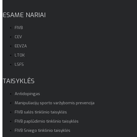
ESAME NARIAI
FIVB
CEV
EEVZA
LTOK
LSFS
TAISYKLĖS
Antidopingas
Manipuliacijų sporto varžybomis prevencija
FIVB salės tinklinio taisyklės
FIVB paplūdimio tinklinio taisyklės
FIVB Sniego tinklinio taisyklės