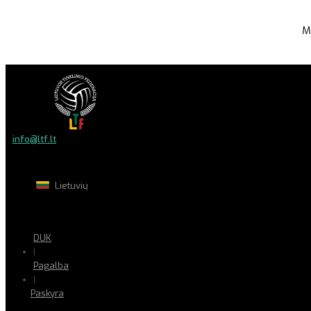
M
info@ltf.lt
Lietuvių
DUK
|
Pagalba
|
Paskyra