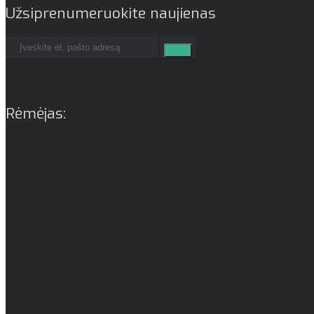
Užsiprenumeruokite naujienas
Rėmėjas: