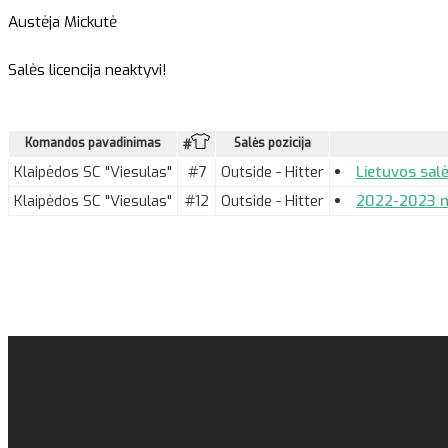
Austėja Mickutė
Salės licencija neaktyvi!
Komandos pavadinimas
Salės pozicija
#
Klaipėdos SC "Viesulas"
#7
Outside - Hitter
Lietuvos salė
Klaipėdos SC "Viesulas"
#12
Outside - Hitter
2022-2023 m.