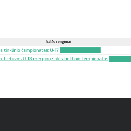
Salės renginiai
s tinklinio čempionatas: U-17
Komandos paraiška
 Lietuvos U-18 merginų salės tinklinio čempionatas
Komandos 