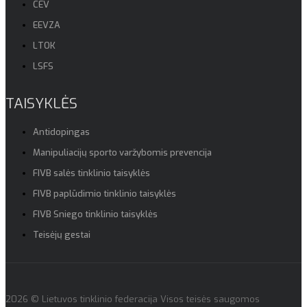
CEV
EEVZA
LTOK
LSFS
TAISYKLĖS
Antidopingas
Manipuliacijų sporto varžybomis prevencija
FIVB salės tinklinio taisyklės
FIVB paplūdimio tinklinio taisyklės
FIVB Sniego tinklinio taisyklės
Teisėjų gestai
2026 © Lietuvos tinklinio federacija Visos teisės saugomos