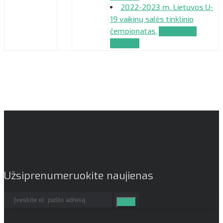
2022-2023 m. Lietuvos U-
19 vaikinų salės tinklinio
čempionatas.
Komandos
paraiška
Užsiprenumeruokite naujienas