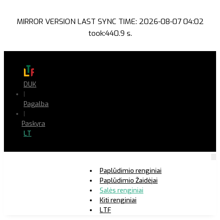
MIRROR VERSION LAST SYNC TIME: 2026-08-07 04:02
took:440.9 s.
DUK
|
Pagalba
|
Paskyra
LT
Paplūdimio renginiai
Paplūdimio Žaidėjai
Salės renginiai
Kiti renginiai
LTF