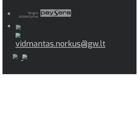
Saugus
atsiskaitymas