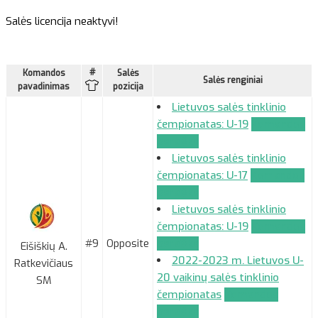
Salės licencija neaktyvi!
#
Komandos
Salės
Salės renginiai
pavadinimas
pozicija
Lietuvos salės tinklinio
čempionatas: U-19
Komandos
paraiška
Lietuvos salės tinklinio
čempionatas: U-17
Komandos
paraiška
Lietuvos salės tinklinio
čempionatas: U-19
Komandos
#9
Opposite
paraiška
Eišiškių A.
2022-2023 m. Lietuvos U-
Ratkevičiaus
20 vaikinų salės tinklinio
SM
čempionatas
Komandos
paraiška