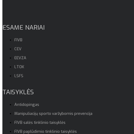
ESAME NARIAI
FIVB
CEV
EEVZA
LTOK
LSFS
TAISYKLĖS
Antidopingas
Manipuliacijų sporto varžybomis prevencija
FIVB salės tinklinio taisyklės
FIVB paplūdimio tinklinio taisyklės