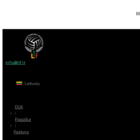
M
info@ltf.lt
Lietuvių
DUK
|
Pagalba
|
Paskyra