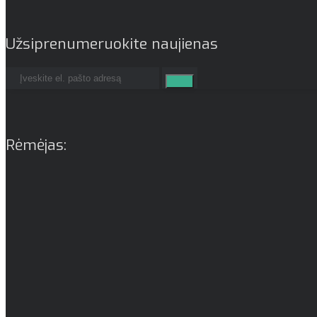
Užsiprenumeruokite naujienas
Rėmėjas: