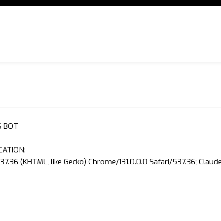
S BOT
CATION:
37.36 (KHTML, like Gecko) Chrome/131.0.0.0 Safari/537.36; Clau