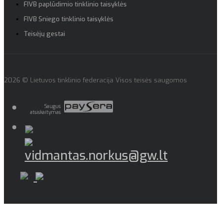
FIVB paplūdimio tinklinio taisyklės
FIVB Sniego tinklinio taisyklės
Teisėjų gestai
2026 © Lietuvos tinklinio federacija Visos teisės saugomos
Saugus
atsiskaitymas