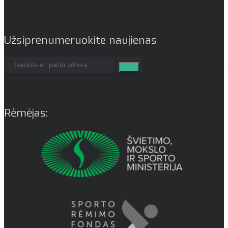
Užsiprenumeruokite naujienas
Rėmėjas: