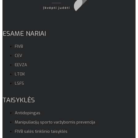
ESAME NARIAI
FIVB
CEV
EEVZA
LTOK
LSFS
TAISYKLĖS
Antidopingas
Manipuliacijų sporto varžybomis prevencija
FIVB salės tinklinio taisyklės