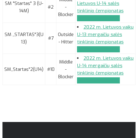
SM "Startas" 3 (U-
Lietuvos U-14 salės
#2
-
14M)
tinklinio čempionatas
Blocker
Komandos paraiška
2022 m. Lietuvos vaikų
SM ,,STARTAS"3(U
Outside
U-13 mergaičių salės
#7
13)
- Hitter
tinklinio čempionatas
Komandos paraiška
2022 m. Lietuvos vaikų
Middle
U-14 mergaičių salės
SM,,Startas"2(U14)
#10
-
tinklinio čempionatas
Blocker
Komandos paraiška