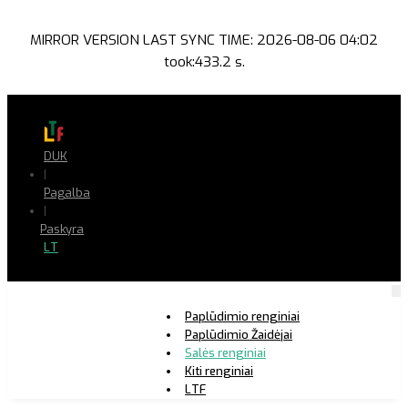
MIRROR VERSION LAST SYNC TIME: 2026-08-06 04:02
took:433.2 s.
DUK
|
Pagalba
|
Paskyra
LT
Paplūdimio renginiai
Paplūdimio Žaidėjai
Salės renginiai
Kiti renginiai
LTF