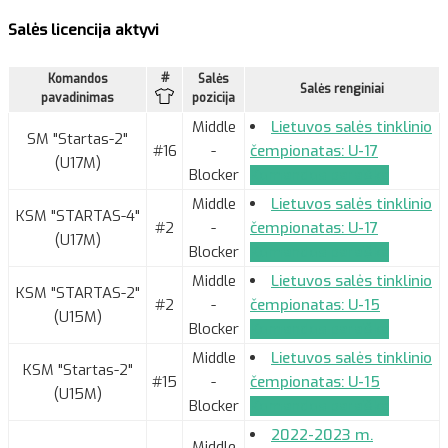
Salės licencija aktyvi
#
Komandos
Salės
Salės renginiai
pavadinimas
pozicija
Middle
Lietuvos salės tinklinio
SM "Startas-2"
#16
-
čempionatas: U-17
(U17M)
Blocker
Komandos paraiška
Middle
Lietuvos salės tinklinio
KSM "STARTAS-4"
#2
-
čempionatas: U-17
(U17M)
Blocker
Komandos paraiška
Middle
Lietuvos salės tinklinio
KSM "STARTAS-2"
#2
-
čempionatas: U-15
(U15M)
Blocker
Komandos paraiška
Middle
Lietuvos salės tinklinio
KSM "Startas-2"
#15
-
čempionatas: U-15
(U15M)
Blocker
Komandos paraiška
2022-2023 m.
Middle