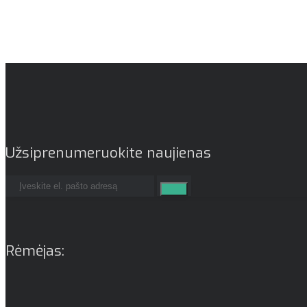
Užsiprenumeruokite naujienas
Rėmėjas: