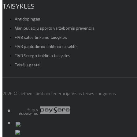
TAISYKLĖS
Antidopingas
Manipuliacijų sporto varžybomis prevencija
FIVB salės tinklinio taisyklės
FIVB paplūdimio tinklinio taisyklės
FIVB Sniego tinklinio taisyklės
Teisėjų gestai
2026 © Lietuvos tinklinio federacija Visos teisės saugomos
Saugus
atsiskaitymas