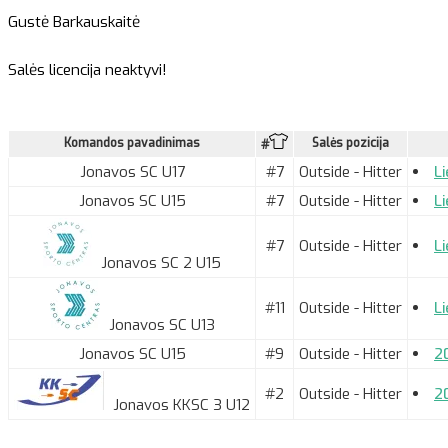
Gustė Barkauskaitė
Salės licencija neaktyvi!
Komandos pavadinimas
Salės pozicija
#
Jonavos SC U17
#7
Outside - Hitter
Li
Jonavos SC U15
#7
Outside - Hitter
L
#7
Outside - Hitter
L
Jonavos SC 2 U15
#11
Outside - Hitter
Li
Jonavos SC U13
Jonavos SC U15
#9
Outside - Hitter
2
#2
Outside - Hitter
2
Jonavos KKSC 3 U12