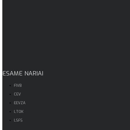
ESAME NARIAI
FIVB
CEV
EEVZA
LTOK
LSFS