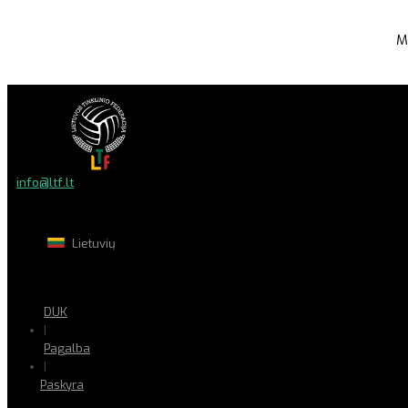
M
info@ltf.lt
Lietuvių
DUK
|
Pagalba
|
Paskyra