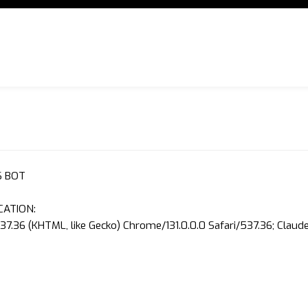
S BOT
CATION:
37.36 (KHTML, like Gecko) Chrome/131.0.0.0 Safari/537.36; Clau