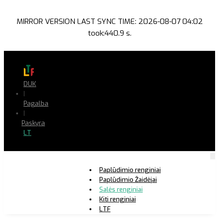
MIRROR VERSION LAST SYNC TIME: 2026-08-07 04:02
took:440.9 s.
DUK
|
Pagalba
|
Paskyra
LT
Paplūdimio renginiai
Paplūdimio Žaidėjai
Salės renginiai
Kiti renginiai
LTF