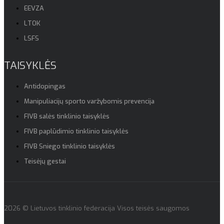
EEVZA
LTOK
LSFS
TAISYKLĖS
Antidopingas
Manipuliacijų sporto varžybomis prevencija
FIVB salės tinklinio taisyklės
FIVB paplūdimio tinklinio taisyklės
FIVB Sniego tinklinio taisyklės
Teisėjų gestai
2026 © Lietuvos tinklinio federacija Visos teisės saugomos