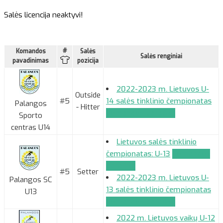
Salės licencija neaktyvi!
#
Komandos
Salės
Salės renginiai
pavadinimas
pozicija
2022-2023 m. Lietuvos U-
Outside
#5
14 salės tinklinio čempionatas
Palangos
- Hitter
Komandos paraiška
Sporto
centras U14
Lietuvos salės tinklinio
čempionatas: U-13
Komandos
paraiška
#5
Setter
2022-2023 m. Lietuvos U-
Palangos SC
13 salės tinklinio čempionatas
U13
Komandos paraiška
2022 m. Lietuvos vaikų U-12