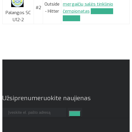
Outside
mergaičių salės tinklinio
#2
- Hitter
čempionatas
Komandos
Palangos SC
paraiška
U12-2
Užsiprenumeruokite naujienas