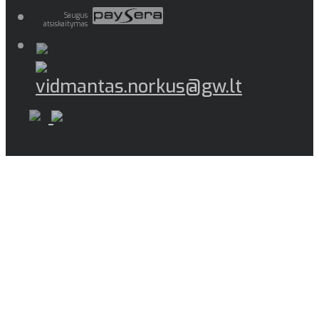
Saugus
atsiskaitymas