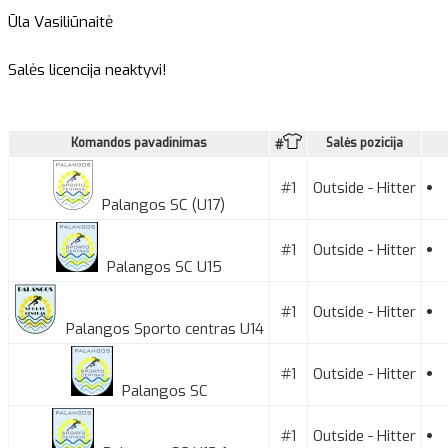
Ūla Vasiliūnaitė
Salės licencija neaktyvi!
Komandos pavadinimas
Salės pozicija
#
#1
Outside - Hitter
Palangos SC (U17)
#1
Outside - Hitter
Palangos SC U15
#1
Outside - Hitter
Palangos Sporto centras U14
#1
Outside - Hitter
Palangos SC
#1
Outside - Hitter