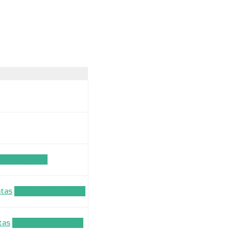
dos paraiška
atas
Komandos paraiška
tas
Komandos paraiška