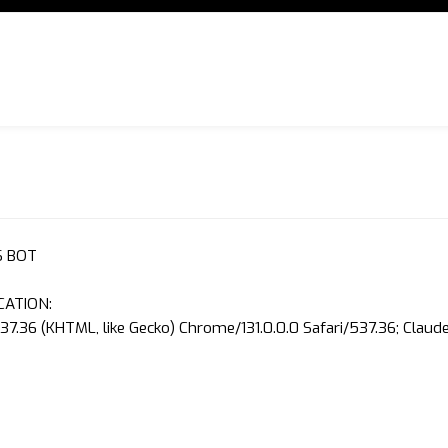
S BOT
CATION:
37.36 (KHTML, like Gecko) Chrome/131.0.0.0 Safari/537.36; Clau