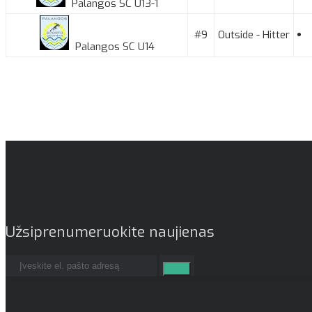
Palangos SC U13-1
#9
Outside - Hitter
Palangos SC U14
Užsiprenumeruokite naujienas