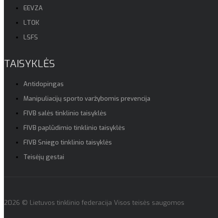
EEVZA
LTOK
LSFS
TAISYKLĖS
Antidopingas
Manipuliacijų sporto varžybomis prevencija
FIVB salės tinklinio taisyklės
FIVB paplūdimio tinklinio taisyklės
FIVB Sniego tinklinio taisyklės
Teisėjų gestai
2026 © Lietuvos tinklinio federacija Visos teisės saugomos