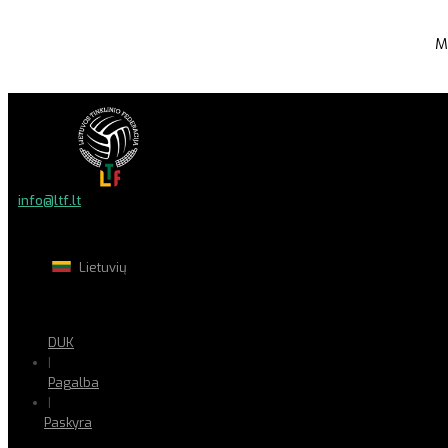
M
info@ltf.lt
Lietuvių
DUK
|
Pagalba
|
Paskyra