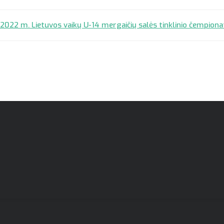
2022 m. Lietuvos vaikų U-14 mergaičių salės tinklinio čempiona