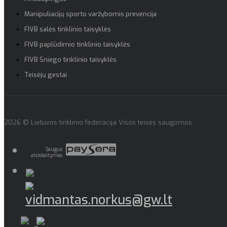
Manipuliacijų sporto varžybomis prevencija
FIVB salės tinklinio taisyklės
FIVB paplūdimio tinklinio taisyklės
FIVB Sniego tinklinio taisyklės
Teisėjų gestai
2026 © Lietuvos tinklinio federacija Visos teisės saugomos
Saugus
atsiskaitymas