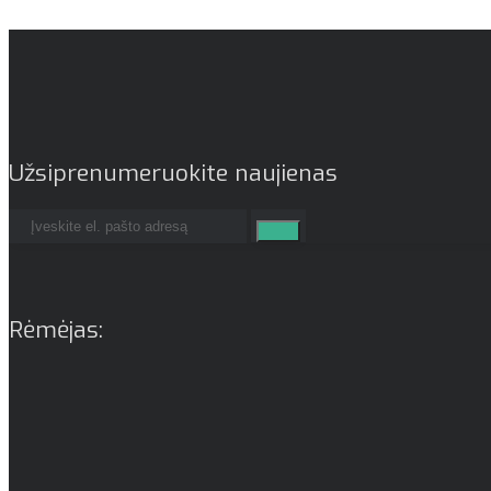
Užsiprenumeruokite naujienas
Rėmėjas: