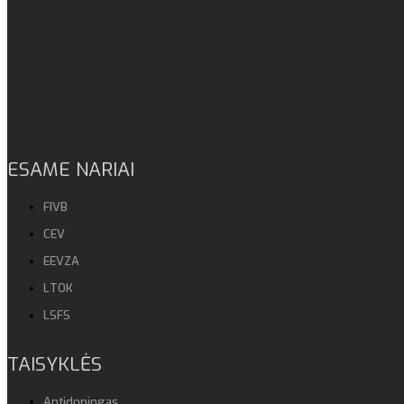
ESAME NARIAI
FIVB
CEV
EEVZA
LTOK
LSFS
TAISYKLĖS
Antidopingas