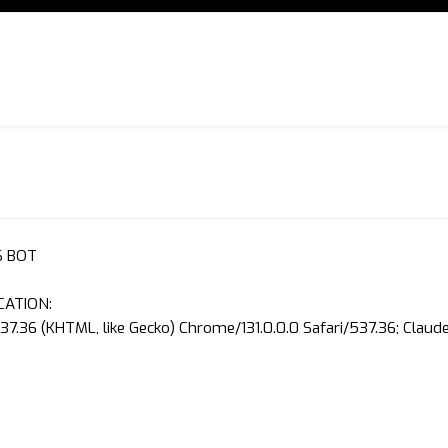
S BOT
CATION:
37.36 (KHTML, like Gecko) Chrome/131.0.0.0 Safari/537.36; Clau