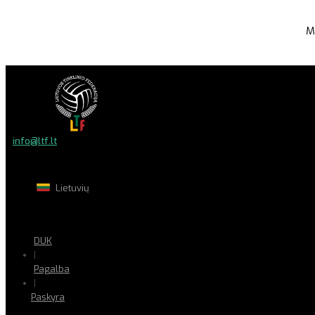
M
info@ltf.lt
Lietuvių
DUK
|
Pagalba
|
Paskyra