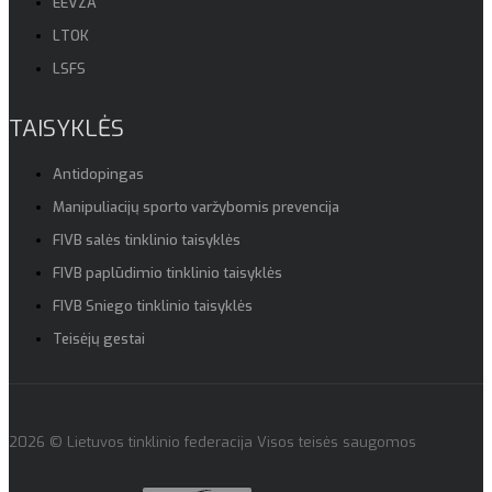
EEVZA
LTOK
LSFS
TAISYKLĖS
Antidopingas
Manipuliacijų sporto varžybomis prevencija
FIVB salės tinklinio taisyklės
FIVB paplūdimio tinklinio taisyklės
FIVB Sniego tinklinio taisyklės
Teisėjų gestai
2026 © Lietuvos tinklinio federacija Visos teisės saugomos