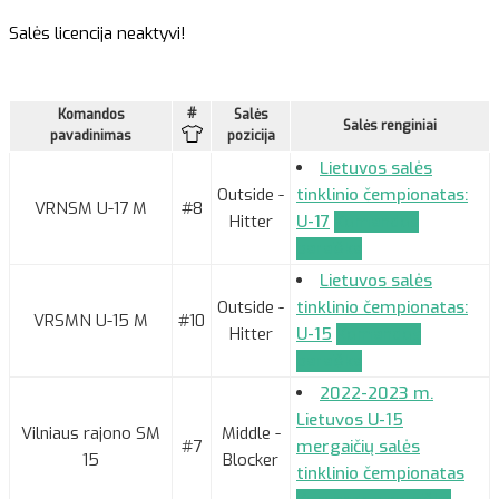
Salės licencija neaktyvi!
#
Komandos
Salės
Salės renginiai
pavadinimas
pozicija
Lietuvos salės
Outside -
tinklinio čempionatas:
VRNSM U-17 M
#8
Hitter
U-17
Komandos
paraiška
Lietuvos salės
Outside -
tinklinio čempionatas:
VRSMN U-15 M
#10
Hitter
U-15
Komandos
paraiška
2022-2023 m.
Lietuvos U-15
Vilniaus rajono SM
Middle -
#7
mergaičių salės
15
Blocker
tinklinio čempionatas