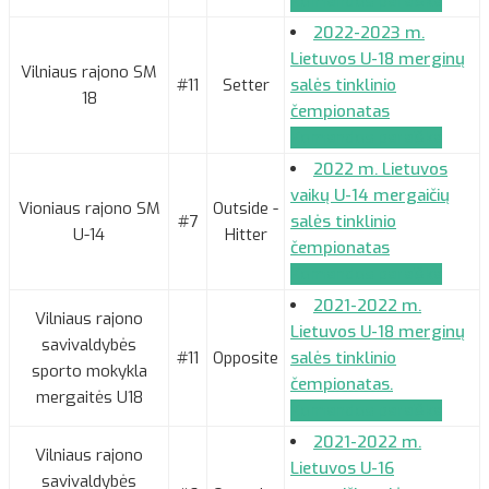
Komandos paraiška
2022-2023 m.
Lietuvos U-18 merginų
Vilniaus rajono SM
#11
Setter
salės tinklinio
18
čempionatas
Komandos paraiška
2022 m. Lietuvos
vaikų U-14 mergaičių
Vioniaus rajono SM
Outside -
#7
salės tinklinio
U-14
Hitter
čempionatas
Komandos paraiška
2021-2022 m.
Vilniaus rajono
Lietuvos U-18 merginų
savivaldybės
#11
Opposite
salės tinklinio
sporto mokykla
čempionatas.
mergaitės U18
Komandos paraiška
2021-2022 m.
Vilniaus rajono
Lietuvos U-16
savivaldybės