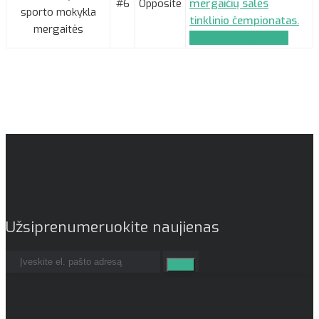
#6
Opposite
mergaičių salės
sporto mokykla
tinklinio čempionatas.
mergaitės
Komandos paraiška
Užsiprenumeruokite naujienas