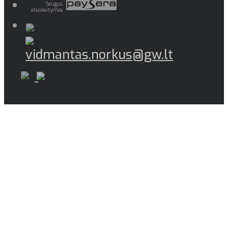
Saugus
atsiskaitymas