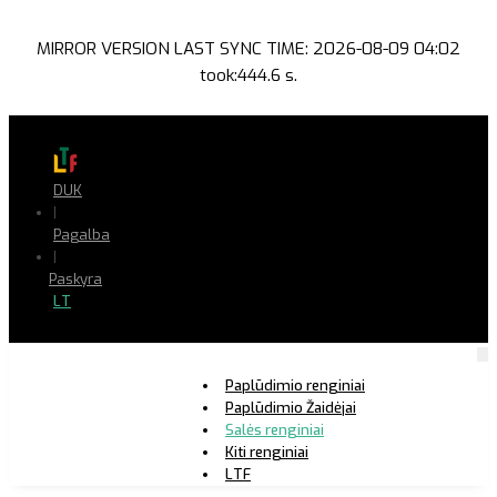
MIRROR VERSION LAST SYNC TIME: 2026-08-09 04:02
took:444.6 s.
DUK
|
Pagalba
|
Paskyra
LT
Paplūdimio renginiai
Paplūdimio Žaidėjai
Salės renginiai
Kiti renginiai
LTF