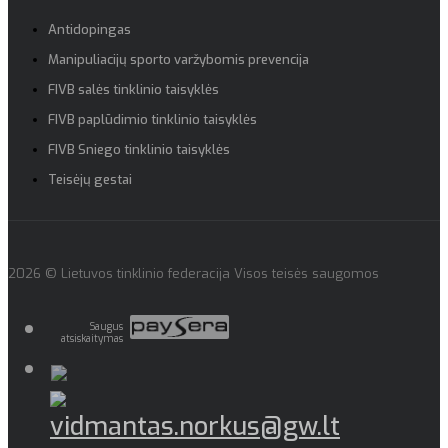
Antidopingas
Manipuliacijų sporto varžybomis prevencija
FIVB salės tinklinio taisyklės
FIVB paplūdimio tinklinio taisyklės
FIVB Sniego tinklinio taisyklės
Teisėjų gestai
2026 © Lietuvos tinklinio federacija Visos teisės saugomos
Saugus
atsiskaitymas