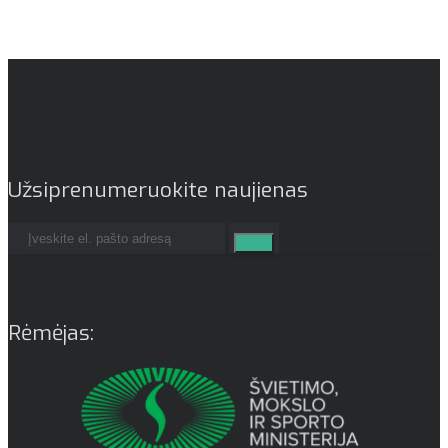
Užsiprenumeruokite naujienas
Rėmėjas: