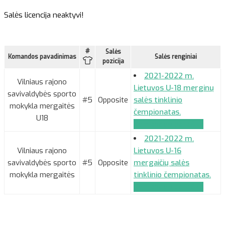
Salės licencija neaktyvi!
#
Salės
Komandos pavadinimas
Salės renginiai
pozicija
2021-2022 m.
Vilniaus rajono
Lietuvos U-18 merginų
savivaldybės sporto
#5
Opposite
salės tinklinio
mokykla mergaitės
čempionatas.
U18
Komandos paraiška
2021-2022 m.
Vilniaus rajono
Lietuvos U-16
savivaldybės sporto
#5
Opposite
mergaičių salės
mokykla mergaitės
tinklinio čempionatas.
Komandos paraiška