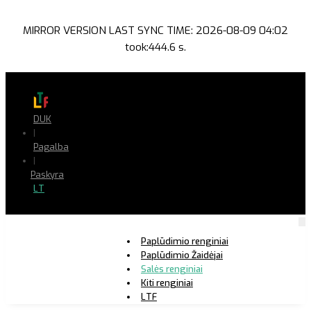
MIRROR VERSION LAST SYNC TIME: 2026-08-09 04:02
took:444.6 s.
DUK
|
Pagalba
|
Paskyra
LT
Paplūdimio renginiai
Paplūdimio Žaidėjai
Salės renginiai
Kiti renginiai
LTF