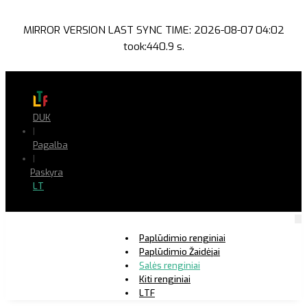
MIRROR VERSION LAST SYNC TIME: 2026-08-07 04:02
took:440.9 s.
DUK
|
Pagalba
|
Paskyra
LT
Paplūdimio renginiai
Paplūdimio Žaidėjai
Salės renginiai
Kiti renginiai
LTF