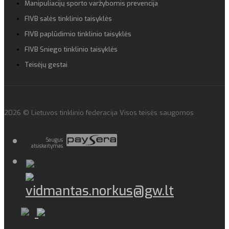
Manipuliacijų sporto varžybomis prevencija
FIVB salės tinklinio taisyklės
FIVB paplūdimio tinklinio taisyklės
FIVB Sniego tinklinio taisyklės
Teisėjų gestai
2026 © Lietuvos tinklinio federacija Visos teisės saugomos
Saugus
atsiskaitymas