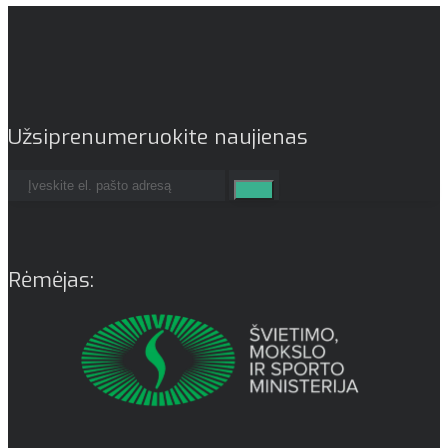
Užsiprenumeruokite naujienas
Rėmėjas: