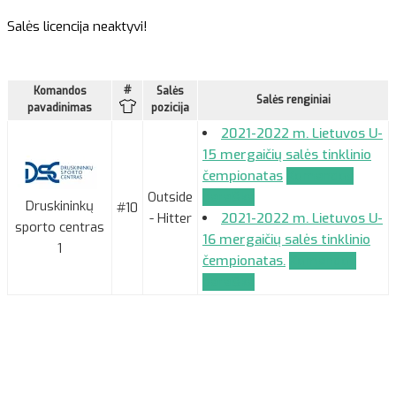
Salės licencija neaktyvi!
#
Komandos
Salės
Salės renginiai
pavadinimas
pozicija
2021-2022 m. Lietuvos U-
15 mergaičių salės tinklinio
čempionatas
Komandos
Outside
paraiška
Druskininkų
#10
- Hitter
2021-2022 m. Lietuvos U-
sporto centras
16 mergaičių salės tinklinio
1
čempionatas.
Komandos
paraiška