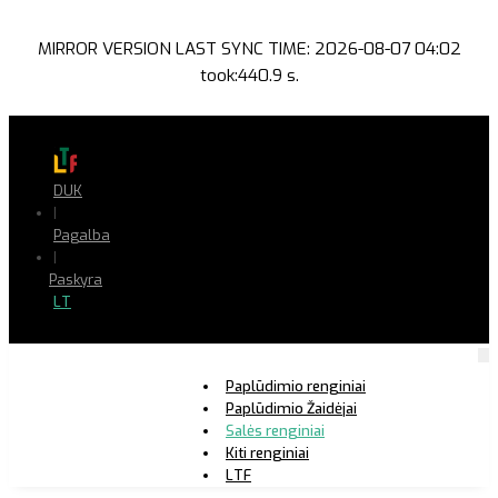
MIRROR VERSION LAST SYNC TIME: 2026-08-07 04:02
took:440.9 s.
DUK
|
Pagalba
|
Paskyra
LT
Paplūdimio renginiai
Paplūdimio Žaidėjai
Salės renginiai
Kiti renginiai
LTF