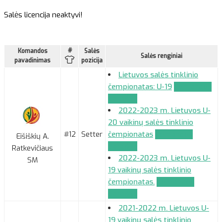
Salės licencija neaktyvi!
#
Komandos
Salės
Salės renginiai
pavadinimas
pozicija
Lietuvos salės tinklinio
čempionatas: U-19
Komandos
paraiška
2022-2023 m. Lietuvos U-
20 vaikinų salės tinklinio
#12
Setter
čempionatas
Komandos
Eišiškių A.
paraiška
Ratkevičiaus
2022-2023 m. Lietuvos U-
SM
19 vaikinų salės tinklinio
čempionatas.
Komandos
paraiška
2021-2022 m. Lietuvos U-
19 vaikinų salės tinklinio