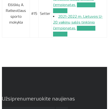
Eišiškių A.
čempionatas.
Komandos
Ratkevičiaus
paraiška
#15
Setter
sporto
2021-2022 m. Lietuvos U-
mokykla
20 vaikinų salės tinklinio
čempionatas.
Komandos
paraiška
Užsiprenumeruokite naujienas