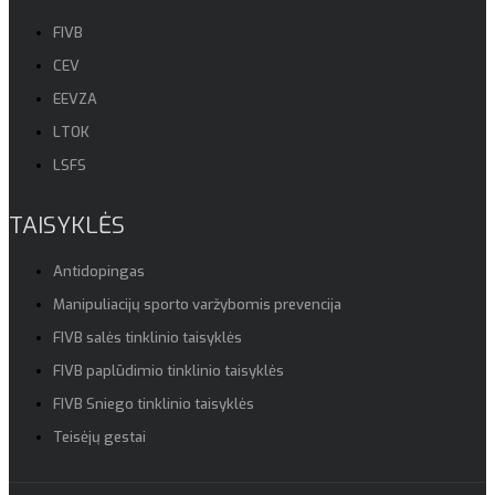
FIVB
CEV
EEVZA
LTOK
LSFS
TAISYKLĖS
Antidopingas
Manipuliacijų sporto varžybomis prevencija
FIVB salės tinklinio taisyklės
FIVB paplūdimio tinklinio taisyklės
FIVB Sniego tinklinio taisyklės
Teisėjų gestai