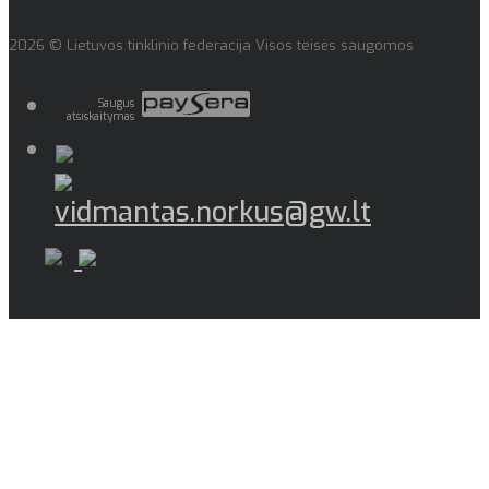
2026 © Lietuvos tinklinio federacija Visos teisės saugomos
Saugus
atsiskaitymas