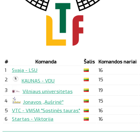
#
Komanda
Šalis
Komandos nariai
1
Svaja - LSU
16
2
15
KAUNAS - VDU
3
19
Vilniaus universitetas
4
15
Jonavos ,,Aušrinė''
5
VTC - VMSM "Sostinės tauras"
16
6
Startas - Viktorija
16