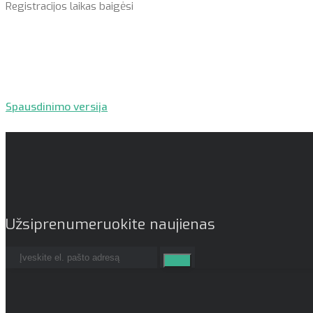
Registracijos laikas baigėsi
Spausdinimo versija
Užsiprenumeruokite naujienas