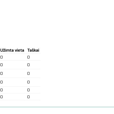
Užimta vieta
Taškai
0
0
0
0
0
0
0
0
0
0
0
0