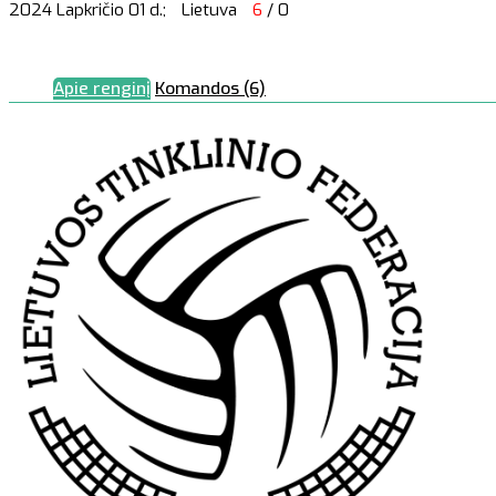
2024 Lapkričio 01 d.;
Lietuva
6
/ 0
Apie renginį
Komandos (6)