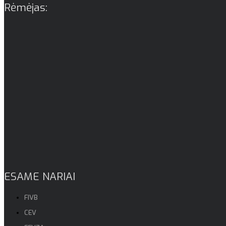
Rėmėjas:
ESAME NARIAI
FIVB
CEV