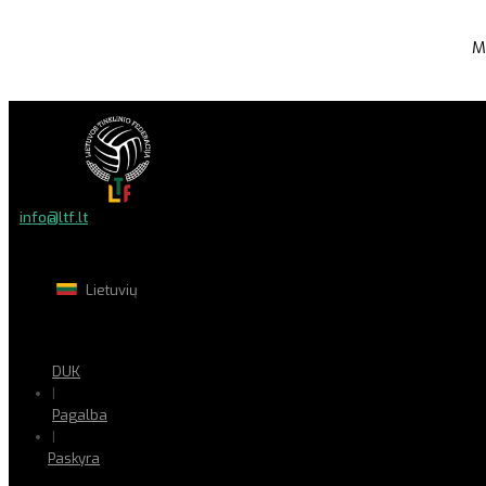
M
info@ltf.lt
Lietuvių
DUK
|
Pagalba
|
Paskyra