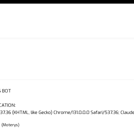
S BOT
CATION:
37.36 (KHTML, like Gecko) Chrome/131.0.0.0 Safari/537.36; Clau
s
(Moterys)