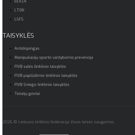
EEVZA
LTOK
LSFS
TAISYKLĖS
Antidopingas
Manipuliacijų sporto varžybomis prevencija
FIVB salės tinklinio taisyklės
FIVB paplūdimio tinklinio taisyklės
FIVB Sniego tinklinio taisyklės
Teisėjų gestai
2026 © Lietuvos tinklinio federacija Visos teisės saugomos