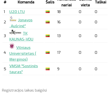
#
Komanda
Šalis
Taškai
nariai
vieta
1
U20 LTU
18
0
0
Jonavos
2
16
0
0
,,Aušrinė''
TK
3
13
0
0
KAUNAS-VDU
Vilniaus
4
17
0
0
Universitetas (
Merginos)
VMSM "Sostinės
5
9
0
0
tauras"
Registracijos laikas baigėsi