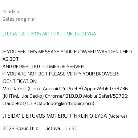
Pradžia
Salės renginiai
„TEIDA“ LIETUVOS MOTERŲ TINKLINIO LYGA
IF YOU SEE THIS MESSAGE YOUR BROWSER WAS IDENTIFIED
AS BOT
AND REDIRECTED TO MIRROR SERVER.
IF YOU ARE NOT BOT PLEASE VERIFY YOUR BROWSER
IDENTIFICATION:
Mozilla/5.0 (Linux; Android 14; Pixel 8) AppleWebKit/537.36
(KHTML, like Gecko) Chrome/131.0.0.0 Mobile Safari/537.36;
ClaudeBot/1.0; +claudebot@anthropic.com)
„TEIDA“ LIETUVOS MOTERŲ TINKLINIO LYGA
(Moterys)
2023 Spalio 01 d.;
Lietuva
5
/ 90