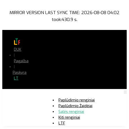
MIRROR VERSION LAST SYNC TIME: 2026-08-08 04:02
took:430.9 s.
DUK
|
Pagalba
|
Paskyra
LT
Paplūdimio renginiai
Paplūdimio Žaidėjai
Salės renginiai
Kiti renginiai
LTF