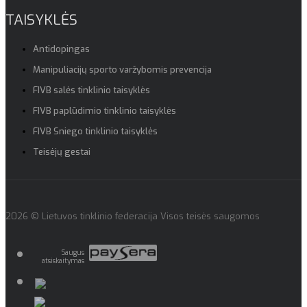
TAISYKLĖS
Antidopingas
Manipuliacijų sporto varžybomis prevencija
FIVB salės tinklinio taisyklės
FIVB paplūdimio tinklinio taisyklės
FIVB Sniego tinklinio taisyklės
Teisėjų gestai
2026 © Lietuvos tinklinio federacija Visos teisės saugomos
Saugus
atsiskaitymas