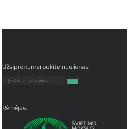
Užsiprenumeruokite naujienas
Rėmėjas: