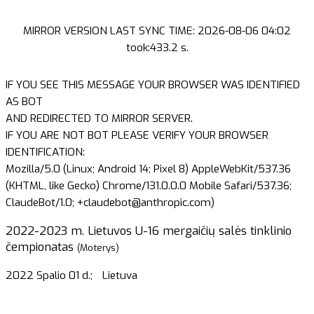
MIRROR VERSION LAST SYNC TIME: 2026-08-06 04:02
took:433.2 s.
IF YOU SEE THIS MESSAGE YOUR BROWSER WAS IDENTIFIED
AS BOT
AND REDIRECTED TO MIRROR SERVER.
IF YOU ARE NOT BOT PLEASE VERIFY YOUR BROWSER
IDENTIFICATION:
Mozilla/5.0 (Linux; Android 14; Pixel 8) AppleWebKit/537.36
(KHTML, like Gecko) Chrome/131.0.0.0 Mobile Safari/537.36;
ClaudeBot/1.0; +claudebot@anthropic.com)
2022-2023 m. Lietuvos U-16 mergaičių salės tinklinio
čempionatas
(Moterys)
2022 Spalio 01 d.;
Lietuva