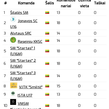
Komandos
Užimta
#
Komanda
Šalis
Taškai
nariai
vieta
1
Šilalės SM
13
0
0
Jonavos SC
2
18
0
0
U16
3
Alytaus SRC
14
0
0
4
14
0
0
Raseinių KKSC
SM "Startas" 1
5
18
0
0
(U16M)
SM "Startas" 2
6
18
0
0
(U16M)
SM "Startas" 3
7
14
0
0
(U16M)
8
15
0
0
VJTK "Smiltė"
9
13
0
0
ISTA U17
VMSM
10
18
0
0