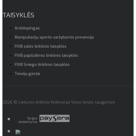
TAISYKLĖS
Antidopingas
Manipuliacijų sporto varžybomis prevencija
FIVB salės tinklinio taisyklės
FIVB paplūdimio tinklinio taisyklės
FIVB Sniego tinklinio taisyklės
Teisėjų gestai
2026 © Lietuvos tinklinio federacija Visos teisės saugomos
Saugus
atsiskaitymas