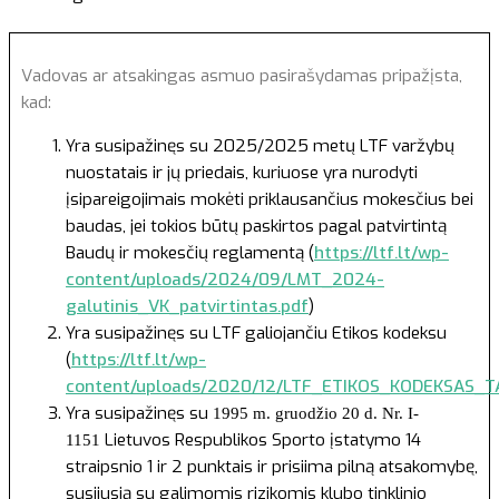
Vadovas ar atsakingas asmuo pasirašydamas pripažįsta,
kad:
Yra susipažinęs su 2025/2025 metų LTF varžybų
nuostatais ir jų priedais, kuriuose yra nurodyti
įsipareigojimais mokėti priklausančius mokesčius bei
baudas, jei tokios būtų paskirtos pagal patvirtintą
Baudų ir mokesčių reglamentą (
https://ltf.lt/wp-
content/uploads/2024/09/LMT_2024-
galutinis_VK_patvirtintas.pdf
)
Yra susipažinęs su LTF galiojančiu Etikos kodeksu
(
https://ltf.lt/wp-
content/uploads/2020/12/LTF_ETIKOS_KODEKSAS_TA
Yra susipažinęs su
1995 m. gruodžio 20 d. Nr. I-
Lietuvos Respublikos Sporto įstatymo 14
1151
straipsnio 1 ir 2 punktais ir prisiima pilną atsakomybę,
susijusią su galimomis rizikomis klubo tinklinio