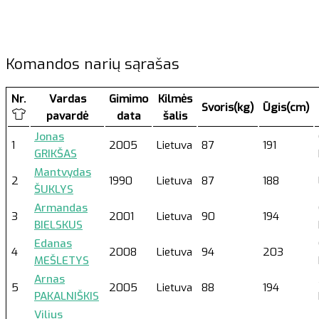
Komandos narių sąrašas
Nr.
Vardas
Gimimo
Kilmės
Svoris(kg)
Ūgis(cm)
pavardė
data
šalis
Jonas
1
2005
Lietuva
87
191
GRIKŠAS
Mantvydas
2
1990
Lietuva
87
188
ŠUKLYS
Armandas
3
2001
Lietuva
90
194
BIELSKUS
Edanas
4
2008
Lietuva
94
203
MEŠLETYS
Arnas
5
2005
Lietuva
88
194
PAKALNIŠKIS
Vilius