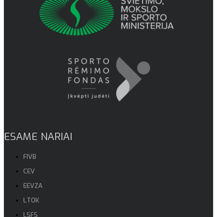
ESAME NARIAI
FIVB
CEV
EEVZA
LTOK
LSFS