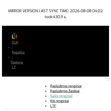
MIRROR VERSION LAST SYNC TIME: 2026-08-08 04:02
took:430.9 s.
DUK
|
Pagalba
|
Paskyra
LT
Paplūdimio renginiai
Paplūdimio Žaidėjai
Salės renginiai
Kiti renginiai
LTF