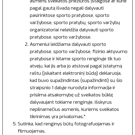
asmens sveikatos priežiūros įstaigose ar kurie
pagal gautą išvadą negali dalyvauti
pasirinktose sporto pratybose, sporto
varžybose, sporto pratybų, sporto varžybų
organizatoriai neleidžia dalyvauti sporto
pratybose, sporto varžybose.
Asmeniui leidžiama dalyvauti sporto
pratybose, sporto varžybose, fizinio aktyvumo
pratybose ir kitame sporto renginyje tik tuo
atveju, kai jis arba jo atstovai pagal įstatymą
raštu (įskaitant elektroninį būdą) deklaruoja,
kad buvo supažindintas (supažindinti) su šio
straipsnio 1 dalyje nurodyta informacija ir
prisiima atsakomybę už sveikatos būklę
dalyvaujant tokiame renginyje, išskyrus
nepilnamečius asmenis, kuriems sveikatos
tikrinimas yra privalomas."
Sutinka, kad renginys būtų fotografuojamas ir
filmuojamas.