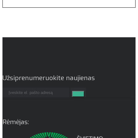
Užsiprenumeruokite naujienas
Rėmėjas: