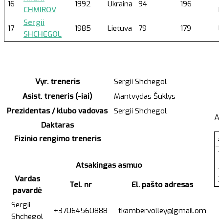
16
1992
Ukraina
94
196
CHMIROV
Sergii
17
1985
Lietuva
79
179
SHCHEGOL
Vyr. treneris
Sergii Shchegol
Asist. treneris (-iai)
Mantvydas Šuklys
Prezidentas / klubo vadovas
Sergii Shchegol
A
Daktaras
Fizinio rengimo treneris
Atsakingas asmuo
Vardas
Tel. nr
El. pašto adresas
pavardė
Sergii
+37064560888
tkambervolley@gmail.om
Shchegol