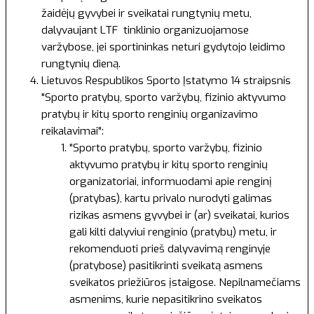
žaidėjų gyvybei ir sveikatai rungtynių metu,
dalyvaujant LTF tinklinio organizuojamose
varžybose, jei sportininkas neturi gydytojo leidimo
rungtynių dieną.
Lietuvos Respublikos Sporto Įstatymo
14 straipsnis
"Sporto pratybų, sporto varžybų, fizinio aktyvumo
pratybų ir kitų sporto renginių organizavimo
reikalavimai":
"Sporto pratybų, sporto varžybų, fizinio
aktyvumo pratybų ir kitų sporto renginių
organizatoriai, informuodami apie renginį
(pratybas), kartu privalo nurodyti galimas
rizikas asmens gyvybei ir (ar) sveikatai, kurios
gali kilti dalyviui renginio (pratybų) metu, ir
rekomenduoti prieš dalyvavimą renginyje
(pratybose) pasitikrinti sveikatą asmens
sveikatos priežiūros įstaigose. Nepilnamečiams
asmenims, kurie nepasitikrino sveikatos