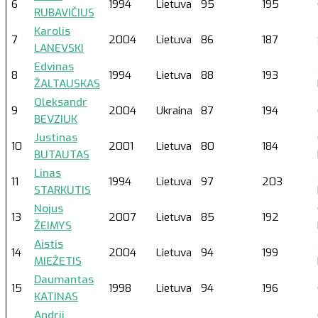
6
1994
Lietuva
95
195
RUBAVIČIUS
Karolis
7
2004
Lietuva
86
187
LANEVSKI
Edvinas
8
1994
Lietuva
88
193
ŽALTAUSKAS
Oleksandr
9
2004
Ukraina
87
194
BEVZIUK
Justinas
10
2001
Lietuva
80
184
BUTAUTAS
Linas
11
1994
Lietuva
97
203
STARKUTIS
Nojus
13
2007
Lietuva
85
192
ŽEIMYS
Aistis
14
2004
Lietuva
94
199
MIEŽETIS
Daumantas
15
1998
Lietuva
94
196
KATINAS
Andrii