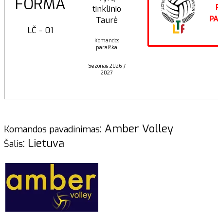
FORMA
tinklinio
PA
Taurė
LČ - 01
Komandos
paraiška
Sezonas 2026 /
2027
: Amber Volley
Komandos pavadinimas
: Lietuva
Šalis