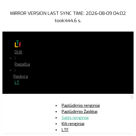
MIRROR VERSION LAST SYNC TIME: 2026-08-09 04:02
took:444.6 s.
DUK
|
Pagalba
|
Paskyra
LT
Paplūdimio renginiai
Paplūdimio Žaidėjai
Salės renginiai
Kiti renginiai
LTF