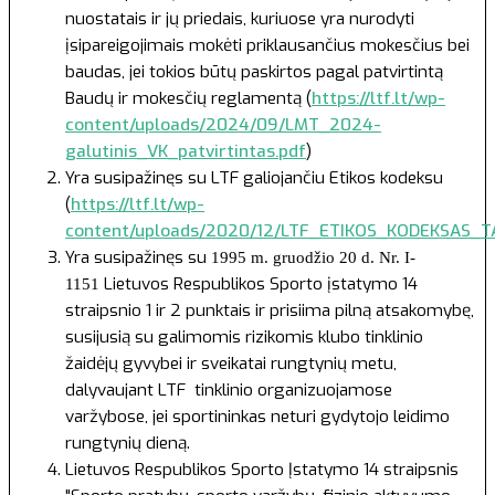
nuostatais ir jų priedais, kuriuose yra nurodyti
įsipareigojimais mokėti priklausančius mokesčius bei
baudas, jei tokios būtų paskirtos pagal patvirtintą
Baudų ir mokesčių reglamentą (
https://ltf.lt/wp-
content/uploads/2024/09/LMT_2024-
galutinis_VK_patvirtintas.pdf
)
Yra susipažinęs su LTF galiojančiu Etikos kodeksu
(
https://ltf.lt/wp-
content/uploads/2020/12/LTF_ETIKOS_KODEKSAS_TA
Yra susipažinęs su
1995 m. gruodžio 20 d. Nr. I-
Lietuvos Respublikos Sporto įstatymo 14
1151
straipsnio 1 ir 2 punktais ir prisiima pilną atsakomybę,
susijusią su galimomis rizikomis klubo tinklinio
žaidėjų gyvybei ir sveikatai rungtynių metu,
dalyvaujant LTF tinklinio organizuojamose
varžybose, jei sportininkas neturi gydytojo leidimo
rungtynių dieną.
Lietuvos Respublikos Sporto Įstatymo
14 straipsnis