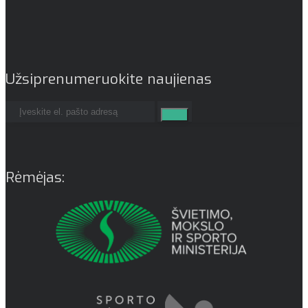
Užsiprenumeruokite naujienas
Rėmėjas: