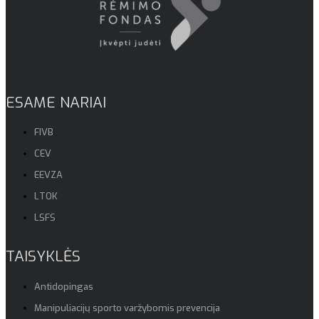
ESAME NARIAI
FIVB
CEV
EEVZA
LTOK
LSFS
TAISYKLĖS
Antidopingas
Manipuliacijų sporto varžybomis prevencija