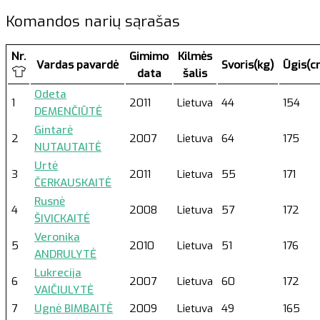
Komandos narių sąrašas
Nr.
Gimimo
Kilmės
Vardas pavardė
Svoris(kg)
Ūgis(c
data
šalis
Odeta
1
2011
Lietuva
44
154
DEMENČIŪTĖ
Gintarė
2
2007
Lietuva
64
175
NUTAUTAITĖ
Urtė
3
2011
Lietuva
55
171
ČERKAUSKAITĖ
Rusnė
4
2008
Lietuva
57
172
ŠIVICKAITĖ
Veronika
5
2010
Lietuva
51
176
ANDRULYTĖ
Lukrecija
6
2007
Lietuva
60
172
VAIČIULYTĖ
7
Ugnė BIMBAITĖ
2009
Lietuva
49
165