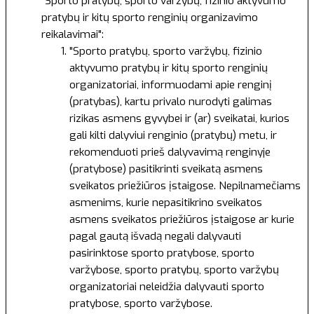
"Sporto pratybų, sporto varžybų, fizinio aktyvumo
pratybų ir kitų sporto renginių organizavimo
reikalavimai":
"Sporto pratybų, sporto varžybų, fizinio
aktyvumo pratybų ir kitų sporto renginių
organizatoriai, informuodami apie renginį
(pratybas), kartu privalo nurodyti galimas
rizikas asmens gyvybei ir (ar) sveikatai, kurios
gali kilti dalyviui renginio (pratybų) metu, ir
rekomenduoti prieš dalyvavimą renginyje
(pratybose) pasitikrinti sveikatą asmens
sveikatos priežiūros įstaigose. Nepilnamečiams
asmenims, kurie nepasitikrino sveikatos
asmens sveikatos priežiūros įstaigose ar kurie
pagal gautą išvadą negali dalyvauti
pasirinktose sporto pratybose, sporto
varžybose, sporto pratybų, sporto varžybų
organizatoriai neleidžia dalyvauti sporto
pratybose, sporto varžybose.