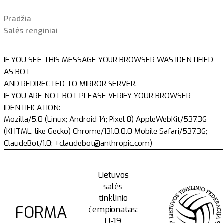
Pradžia
Salės renginiai
IF YOU SEE THIS MESSAGE YOUR BROWSER WAS IDENTIFIED
AS BOT
AND REDIRECTED TO MIRROR SERVER.
IF YOU ARE NOT BOT PLEASE VERIFY YOUR BROWSER
IDENTIFICATION:
Mozilla/5.0 (Linux; Android 14; Pixel 8) AppleWebKit/537.36
(KHTML, like Gecko) Chrome/131.0.0.0 Mobile Safari/537.36;
ClaudeBot/1.0; +claudebot@anthropic.com)
Lietuvos
salės
tinklinio
FORMA
čempionatas:
U-19