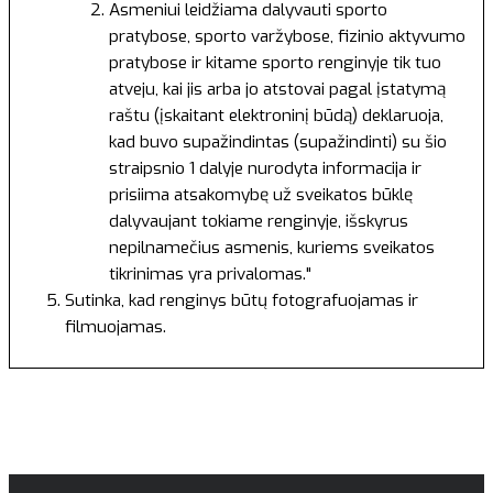
Asmeniui leidžiama dalyvauti sporto
pratybose, sporto varžybose, fizinio aktyvumo
pratybose ir kitame sporto renginyje tik tuo
atveju, kai jis arba jo atstovai pagal įstatymą
raštu (įskaitant elektroninį būdą) deklaruoja,
kad buvo supažindintas (supažindinti) su šio
straipsnio 1 dalyje nurodyta informacija ir
prisiima atsakomybę už sveikatos būklę
dalyvaujant tokiame renginyje, išskyrus
nepilnamečius asmenis, kuriems sveikatos
tikrinimas yra privalomas."
Sutinka, kad renginys būtų fotografuojamas ir
filmuojamas.