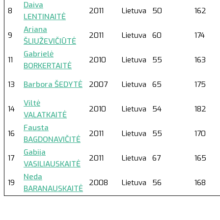
Daiva
8
2011
Lietuva
50
162
LENTINAITĖ
Ariana
9
2011
Lietuva
60
174
ŠLIUŽEVIČIŪTĖ
Gabrielė
11
2010
Lietuva
55
163
BORKERTAITĖ
13
Barbora ŠEDYTĖ
2007
Lietuva
65
175
Viltė
14
2010
Lietuva
54
182
VALATKAITĖ
Fausta
16
2011
Lietuva
55
170
BAGDONAVIČITĖ
Gabija
17
2011
Lietuva
67
165
VASILIAUSKAITĖ
Neda
19
2008
Lietuva
56
168
BARANAUSKAITĖ