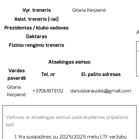
Vyr. treneris
Gitana Kerpienė
Asist. treneris (-iai)
Prezidentas / klubo vadovas
Daktaras
Fizinio rengimo treneris
Atsakingas asmuo
Vardas
Tel. nr
El. pašto adresas
pavardė
Gitana
+37061873132
dariusbarauskis@gmail.com
Kerpienė
Vadovas ar atsakingas asmuo pasirašydamas pripažįsta,
kad:
Yra susipažinęs su 2025/2025 metų LTF varžybų