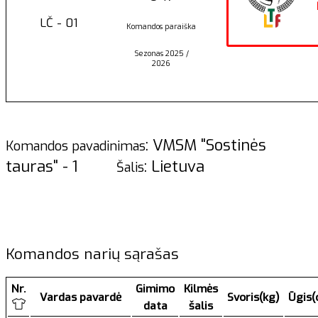
LČ - 01
Komandos paraiška
Sezonas 2025 /
2026
: VMSM "Sostinės
Komandos pavadinimas
tauras" - 1
: Lietuva
Šalis
Komandos narių sąrašas
Nr.
Gimimo
Kilmės
Vardas pavardė
Svoris(kg)
Ūgis(
data
šalis