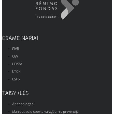
ESAME NARIAI
FIVB
CEV
EEVZA
LTOK
LSFS
TAISYKLĖS
Antidopingas
Manipuliacijų sporto varžybomis prevencija