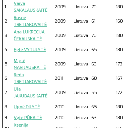
Vaiva
1
2009
Lietuva
70
180
SAKALAUSKAITĖ
Rusnė
2
2009
Lietuva
61
160
TRETJAKOVAITĖ
Ana LUKRECIJA
3
2009
Lietuva
70
180
ČEKAUSKAITĖ
4
Eglė VYTULYTĖ
2009
Lietuva
65
180
Miglė
5
2009
Lietuva
63
173
NARIJAUSKAITĖ
Reda
6
2011
Lietuva
60
167
TRETJAKOVAITĖ
Ūla
7
2009
Lietuva
55
172
JAKUBAUSKAITĖ
8
Ugnė DILYTĖ
2010
Lietuva
65
180
9
Vytė PŪKAITĖ
2010
Lietuva
63
180
Ksenija