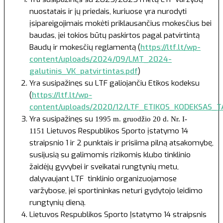
nuostatais ir jų priedais, kuriuose yra nurodyti
įsipareigojimais mokėti priklausančius mokesčius bei
baudas, jei tokios būtų paskirtos pagal patvirtintą
Baudų ir mokesčių reglamentą (
https://ltf.lt/wp-
content/uploads/2024/09/LMT_2024-
galutinis_VK_patvirtintas.pdf
)
Yra susipažinęs su LTF galiojančiu Etikos kodeksu
(
https://ltf.lt/wp-
content/uploads/2020/12/LTF_ETIKOS_KODEKSAS_TA
Yra susipažinęs su
1995 m. gruodžio 20 d. Nr. I-
Lietuvos Respublikos Sporto įstatymo 14
1151
straipsnio 1 ir 2 punktais ir prisiima pilną atsakomybę,
susijusią su galimomis rizikomis klubo tinklinio
žaidėjų gyvybei ir sveikatai rungtynių metu,
dalyvaujant LTF tinklinio organizuojamose
varžybose, jei sportininkas neturi gydytojo leidimo
rungtynių dieną.
Lietuvos Respublikos Sporto Įstatymo
14 straipsnis