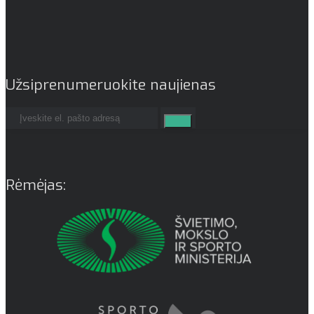
Užsiprenumeruokite naujienas
Rėmėjas: