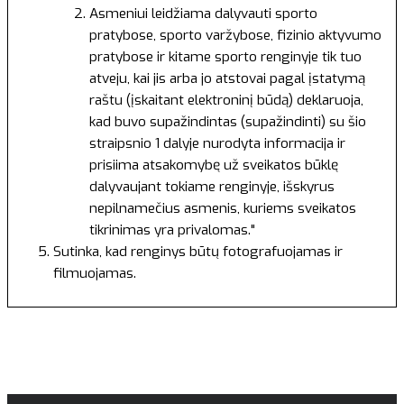
Asmeniui leidžiama dalyvauti sporto
pratybose, sporto varžybose, fizinio aktyvumo
pratybose ir kitame sporto renginyje tik tuo
atveju, kai jis arba jo atstovai pagal įstatymą
raštu (įskaitant elektroninį būdą) deklaruoja,
kad buvo supažindintas (supažindinti) su šio
straipsnio 1 dalyje nurodyta informacija ir
prisiima atsakomybę už sveikatos būklę
dalyvaujant tokiame renginyje, išskyrus
nepilnamečius asmenis, kuriems sveikatos
tikrinimas yra privalomas."
Sutinka, kad renginys būtų fotografuojamas ir
filmuojamas.