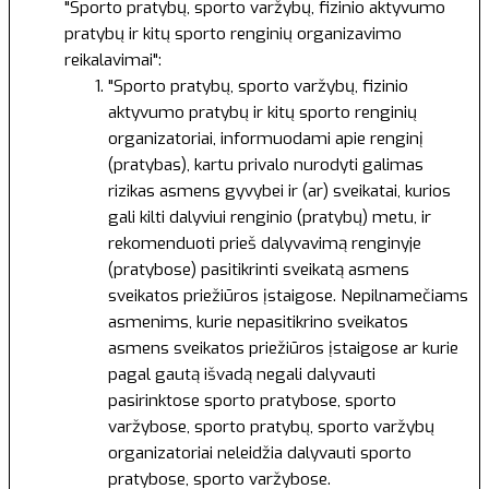
"Sporto pratybų, sporto varžybų, fizinio aktyvumo
pratybų ir kitų sporto renginių organizavimo
reikalavimai":
"Sporto pratybų, sporto varžybų, fizinio
aktyvumo pratybų ir kitų sporto renginių
organizatoriai, informuodami apie renginį
(pratybas), kartu privalo nurodyti galimas
rizikas asmens gyvybei ir (ar) sveikatai, kurios
gali kilti dalyviui renginio (pratybų) metu, ir
rekomenduoti prieš dalyvavimą renginyje
(pratybose) pasitikrinti sveikatą asmens
sveikatos priežiūros įstaigose. Nepilnamečiams
asmenims, kurie nepasitikrino sveikatos
asmens sveikatos priežiūros įstaigose ar kurie
pagal gautą išvadą negali dalyvauti
pasirinktose sporto pratybose, sporto
varžybose, sporto pratybų, sporto varžybų
organizatoriai neleidžia dalyvauti sporto
pratybose, sporto varžybose.