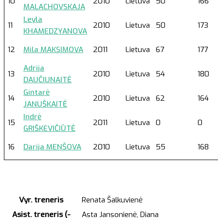
10
2010
Lietuva
50
166
MALACHOVSKAJA
Leyla
11
2010
Lietuva
50
173
KHAMEDZYANOVA
12
Mila MAKSIMOVA
2011
Lietuva
67
177
Adrija
13
2010
Lietuva
54
180
DAUČIUNAITĖ
Gintarė
14
2010
Lietuva
62
164
JANUŠKAITĖ
Indrė
15
2011
Lietuva
0
0
GRIŠKEVIČIŪTĖ
16
Darija MENŠOVA
2010
Lietuva
55
168
Vyr. treneris
Renata Šalkuvienė
Asist. treneris (-
Asta Jansonienė, Diana