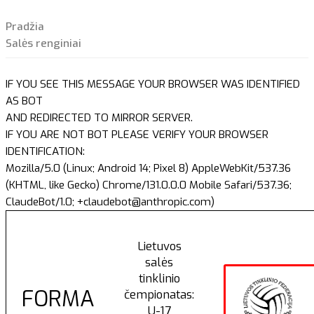
Pradžia
Salės renginiai
IF YOU SEE THIS MESSAGE YOUR BROWSER WAS IDENTIFIED
AS BOT
AND REDIRECTED TO MIRROR SERVER.
IF YOU ARE NOT BOT PLEASE VERIFY YOUR BROWSER
IDENTIFICATION:
Mozilla/5.0 (Linux; Android 14; Pixel 8) AppleWebKit/537.36
(KHTML, like Gecko) Chrome/131.0.0.0 Mobile Safari/537.36;
ClaudeBot/1.0; +claudebot@anthropic.com)
Lietuvos
salės
tinklinio
FORMA
čempionatas:
U-17