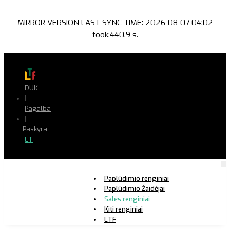
MIRROR VERSION LAST SYNC TIME: 2026-08-07 04:02
took:440.9 s.
DUK
|
Pagalba
|
Paskyra
LT
Paplūdimio renginiai
Paplūdimio Žaidėjai
Salės renginiai
Kiti renginiai
LTF