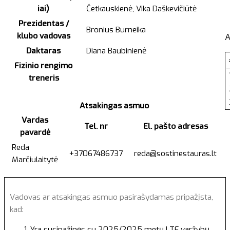
iai)
Četkauskienė, Vika Daškevičiūtė
Prezidentas /
Bronius Burneika
klubo vadovas
A
Daktaras
Diana Baubinienė
Fizinio rengimo
treneris
Atsakingas asmuo
Vardas
Tel. nr
El. pašto adresas
pavardė
Reda
+37067486737
reda@sostinestauras.lt
Marčiulaitytė
Vadovas ar atsakingas asmuo pasirašydamas pripažįsta,
kad:
Yra susipažinęs su 2025/2025 metų LTF varžybų