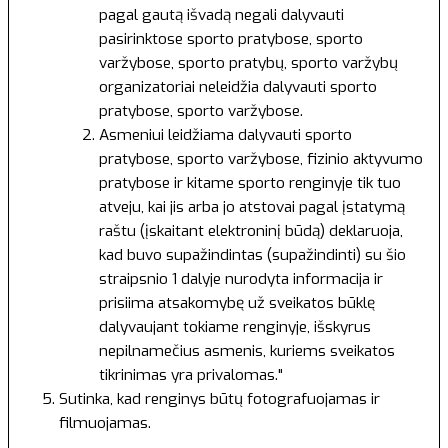
pagal gautą išvadą negali dalyvauti
pasirinktose sporto pratybose, sporto
varžybose, sporto pratybų, sporto varžybų
organizatoriai neleidžia dalyvauti sporto
pratybose, sporto varžybose.
Asmeniui leidžiama dalyvauti sporto
pratybose, sporto varžybose, fizinio aktyvumo
pratybose ir kitame sporto renginyje tik tuo
atveju, kai jis arba jo atstovai pagal įstatymą
raštu (įskaitant elektroninį būdą) deklaruoja,
kad buvo supažindintas (supažindinti) su šio
straipsnio 1 dalyje nurodyta informacija ir
prisiima atsakomybę už sveikatos būklę
dalyvaujant tokiame renginyje, išskyrus
nepilnamečius asmenis, kuriems sveikatos
tikrinimas yra privalomas."
Sutinka, kad renginys būtų fotografuojamas ir
filmuojamas.