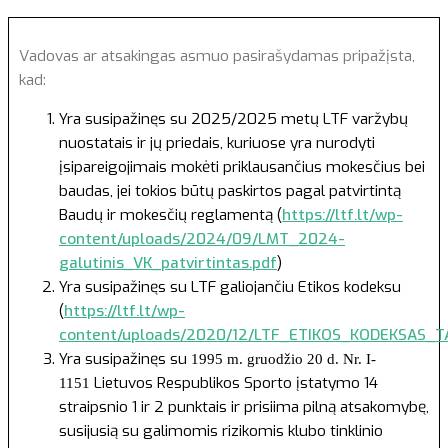
Vadovas ar atsakingas asmuo pasirašydamas pripažįsta,
kad:
Yra susipažinęs su 2025/2025 metų LTF varžybų
nuostatais ir jų priedais, kuriuose yra nurodyti
įsipareigojimais mokėti priklausančius mokesčius bei
baudas, jei tokios būtų paskirtos pagal patvirtintą
Baudų ir mokesčių reglamentą (
https://ltf.lt/wp-
content/uploads/2024/09/LMT_2024-
galutinis_VK_patvirtintas.pdf
)
Yra susipažinęs su LTF galiojančiu Etikos kodeksu
(
https://ltf.lt/wp-
content/uploads/2020/12/LTF_ETIKOS_KODEKSAS_TA
Yra susipažinęs su
1995 m. gruodžio 20 d. Nr. I-
Lietuvos Respublikos Sporto įstatymo 14
1151
straipsnio 1 ir 2 punktais ir prisiima pilną atsakomybę,
susijusią su galimomis rizikomis klubo tinklinio