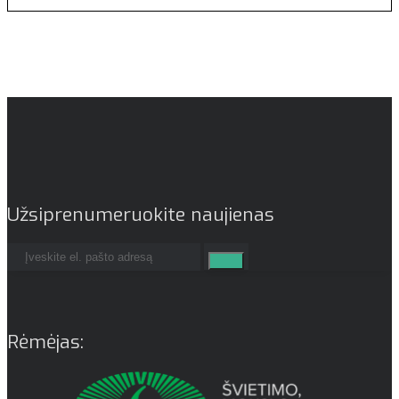
Užsiprenumeruokite naujienas
Rėmėjas: