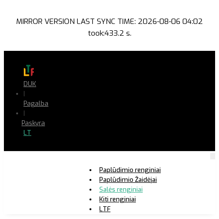
MIRROR VERSION LAST SYNC TIME: 2026-08-06 04:02
took:433.2 s.
DUK
|
Pagalba
|
Paskyra
LT
Paplūdimio renginiai
Paplūdimio Žaidėjai
Salės renginiai
Kiti renginiai
LTF