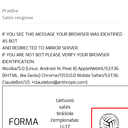
Pradžia
Salės renginiai
IF YOU SEE THIS MESSAGE YOUR BROWSER WAS IDENTIFIED
AS BOT
AND REDIRECTED TO MIRROR SERVER.
IF YOU ARE NOT BOT PLEASE VERIFY YOUR BROWSER
IDENTIFICATION:
Mozilla/5.0 (Linux; Android 14; Pixel 8) AppleWebKit/537.36
(KHTML, like Gecko) Chrome/131.0.0.0 Mobile Safari/537.36;
ClaudeBot/1.0; +claudebot@anthropic.com)
Lietuvos
salės
tinklinio
FORMA
čempionatas:
U-17