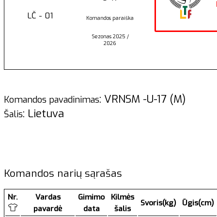
LČ - 01
Komandos paraiška
Sezonas 2025 /
2026
: VRNSM -U-17 (M)
Komandos pavadinimas
: Lietuva
Šalis
Komandos narių sąrašas
Nr.
Vardas
Gimimo
Kilmės
Svoris(kg)
Ūgis(cm)
pavardė
data
šalis