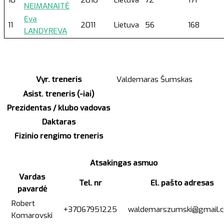
10
2010
Lietuva
72
171
NEIMANAITĖ
Eva
11
2011
Lietuva
56
168
LANDYREVA
Vyr. treneris
Valdemaras Šumskas
Asist. treneris (-iai)
Prezidentas / klubo vadovas
Daktaras
Fizinio rengimo treneris
Atsakingas asmuo
Vardas
Tel. nr
El. pašto adresas
pavardė
Robert
+37067951225
waldemarszumski@gmail.
Komarovski