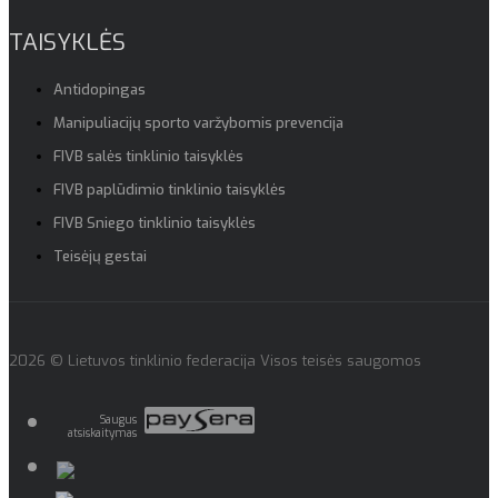
TAISYKLĖS
Antidopingas
Manipuliacijų sporto varžybomis prevencija
FIVB salės tinklinio taisyklės
FIVB paplūdimio tinklinio taisyklės
FIVB Sniego tinklinio taisyklės
Teisėjų gestai
2026 © Lietuvos tinklinio federacija Visos teisės saugomos
Saugus
atsiskaitymas