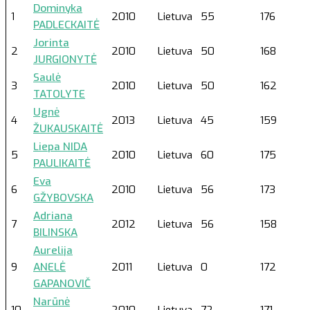
Dominyka
1
2010
Lietuva
55
176
PADLECKAITĖ
Jorinta
2
2010
Lietuva
50
168
JURGIONYTĖ
Saulė
3
2010
Lietuva
50
162
TATOLYTE
Ugnė
4
2013
Lietuva
45
159
ŽUKAUSKAITĖ
Liepa NIDA
5
2010
Lietuva
60
175
PAULIKAITĖ
Eva
6
2010
Lietuva
56
173
GŽYBOVSKA
Adriana
7
2012
Lietuva
56
158
BILINSKA
Aurelija
9
ANELĖ
2011
Lietuva
0
172
GAPANOVIČ
Narūnė