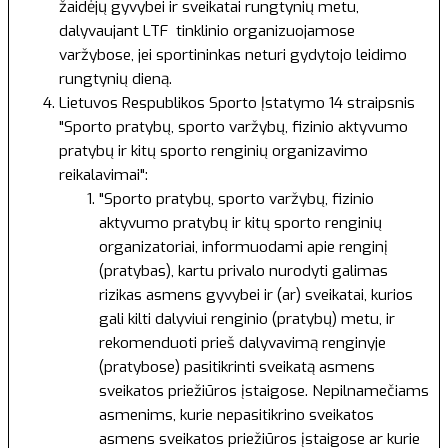
žaidėjų gyvybei ir sveikatai rungtynių metu,
dalyvaujant LTF tinklinio organizuojamose
varžybose, jei sportininkas neturi gydytojo leidimo
rungtynių dieną.
Lietuvos Respublikos Sporto Įstatymo
14 straipsnis
"Sporto pratybų, sporto varžybų, fizinio aktyvumo
pratybų ir kitų sporto renginių organizavimo
reikalavimai":
"Sporto pratybų, sporto varžybų, fizinio
aktyvumo pratybų ir kitų sporto renginių
organizatoriai, informuodami apie renginį
(pratybas), kartu privalo nurodyti galimas
rizikas asmens gyvybei ir (ar) sveikatai, kurios
gali kilti dalyviui renginio (pratybų) metu, ir
rekomenduoti prieš dalyvavimą renginyje
(pratybose) pasitikrinti sveikatą asmens
sveikatos priežiūros įstaigose. Nepilnamečiams
asmenims, kurie nepasitikrino sveikatos
asmens sveikatos priežiūros įstaigose ar kurie