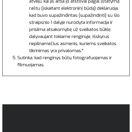
atveju, kai jis arba jo atstovai pagal įstatymą
raštu (įskaitant elektroninį būdą) deklaruoja,
kad buvo supažindintas (supažindinti) su šio
straipsnio 1 dalyje nurodyta informacija ir
prisiima atsakomybę už sveikatos būklę
dalyvaujant tokiame renginyje, išskyrus
nepilnamečius asmenis, kuriems sveikatos
tikrinimas yra privalomas."
Sutinka, kad renginys būtų fotografuojamas ir
filmuojamas.