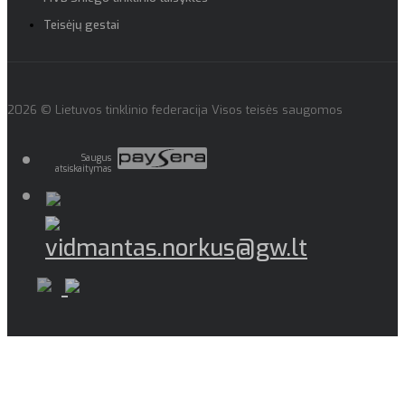
Teisėjų gestai
2026 © Lietuvos tinklinio federacija Visos teisės saugomos
Saugus
atsiskaitymas