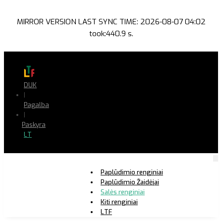
MIRROR VERSION LAST SYNC TIME: 2026-08-07 04:02
took:440.9 s.
DUK
|
Pagalba
|
Paskyra
LT
Paplūdimio renginiai
Paplūdimio Žaidėjai
Salės renginiai
Kiti renginiai
LTF