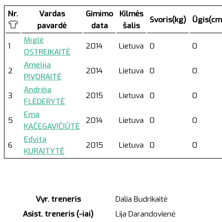
Nr.
Vardas
Gimimo
Kilmės
Svoris(kg)
Ūgis(cm
pavardė
data
šalis
Miglė
1
2014
Lietuva
0
0
OSTREIKAITĖ
Amelija
2
2014
Lietuva
0
0
PIVORAITĖ
Andrėja
3
2015
Lietuva
0
0
FLĖDERYTĖ
Ema
5
2014
Lietuva
0
0
KAČEGAVIČIŪTĖ
Edvita
6
2015
Lietuva
0
0
KURAITYTĖ
Vyr. treneris
Dalia Budrikaitė
Asist. treneris (-iai)
Lija Darandovienė