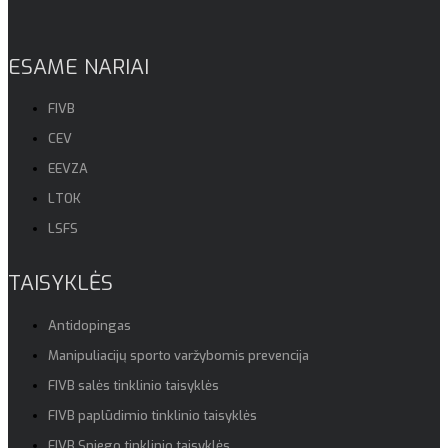
ESAME NARIAI
FIVB
CEV
EEVZA
LTOK
LSFS
TAISYKLĖS
Antidopingas
Manipuliacijų sporto varžybomis prevencija
FIVB salės tinklinio taisyklės
FIVB paplūdimio tinklinio taisyklės
FIVB Sniego tinklinio taisyklės