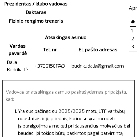
Prezidentas / klubo vadovas
Ap
Daktaras
Fizinio rengimo treneris
#
1
Atsakingas asmuo
2
Vardas
3
Tel. nr
El. pašto adresas
pavardė
Dalia
+37061561743
budrikudalia@gmail.com
Budrikaitė
Vadovas ar atsakingas asmuo pasirašydamas pripažįsta,
kad:
Yra susipažinęs su 2025/2025 metų LTF varžybų
nuostatais ir jų priedais, kuriuose yra nurodyti
įsipareigojimais mokėti priklausančius mokesčius bei
baudas, jei tokios būtų paskirtos pagal patvirtintą