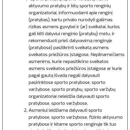
aktyvumo pratybų ir kitų sporto renginių
organizatoriai, informuodami apie renginį
(pratybas), kartu privalo nurodyti galimas
rizikas asmens gyvybei ir (ar) sveikatai, kurios
gali kilti dalyviui renginio (pratybų) metu, ir
rekomenduoti prieš dalyvavimą renginyje
(pratybose) pasitikrinti sveikatą asmens
sveikatos priežiūros įstaigose. Nepilnamečiams
asmenims, kurie nepasitikrino sveikatos
asmens sveikatos priežiūros įstaigose ar kurie
pagal gautą išvadą negali dalyvauti
pasirinktose sporto pratybose, sporto
varžybose, sporto pratybų, sporto varžybų
organizatoriai neleidžia dalyvauti sporto
pratybose, sporto varžybose.
Asmeniui leidžiama dalyvauti sporto
pratybose, sporto varžybose, fizinio aktyvumo
pratybose ir kitame sporto renginyje tik tuo