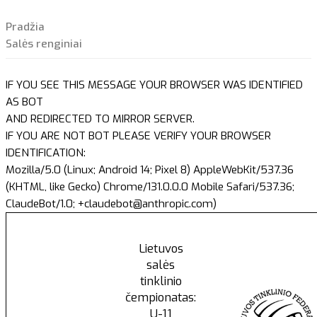
Pradžia
Salės renginiai
IF YOU SEE THIS MESSAGE YOUR BROWSER WAS IDENTIFIED
AS BOT
AND REDIRECTED TO MIRROR SERVER.
IF YOU ARE NOT BOT PLEASE VERIFY YOUR BROWSER
IDENTIFICATION:
Mozilla/5.0 (Linux; Android 14; Pixel 8) AppleWebKit/537.36
(KHTML, like Gecko) Chrome/131.0.0.0 Mobile Safari/537.36;
ClaudeBot/1.0; +claudebot@anthropic.com)
Lietuvos
salės
tinklinio
čempionatas:
U-11