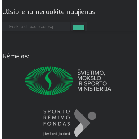
Užsiprenumeruokite naujienas
Rėmėjas: