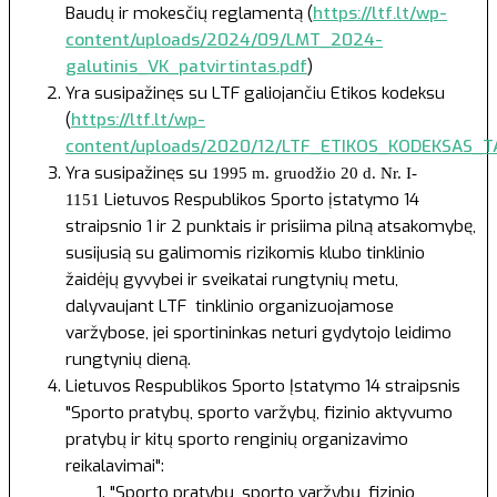
Baudų ir mokesčių reglamentą (
https://ltf.lt/wp-
content/uploads/2024/09/LMT_2024-
galutinis_VK_patvirtintas.pdf
)
Yra susipažinęs su LTF galiojančiu Etikos kodeksu
(
https://ltf.lt/wp-
content/uploads/2020/12/LTF_ETIKOS_KODEKSAS_TA
Yra susipažinęs su
1995 m. gruodžio 20 d. Nr. I-
Lietuvos Respublikos Sporto įstatymo 14
1151
straipsnio 1 ir 2 punktais ir prisiima pilną atsakomybę,
susijusią su galimomis rizikomis klubo tinklinio
žaidėjų gyvybei ir sveikatai rungtynių metu,
dalyvaujant LTF tinklinio organizuojamose
varžybose, jei sportininkas neturi gydytojo leidimo
rungtynių dieną.
Lietuvos Respublikos Sporto Įstatymo
14 straipsnis
"Sporto pratybų, sporto varžybų, fizinio aktyvumo
pratybų ir kitų sporto renginių organizavimo
reikalavimai":
"Sporto pratybų, sporto varžybų, fizinio