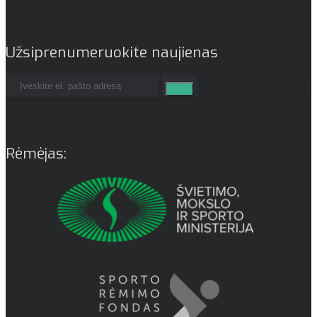
Užsiprenumeruokite naujienas
Rėmėjas: