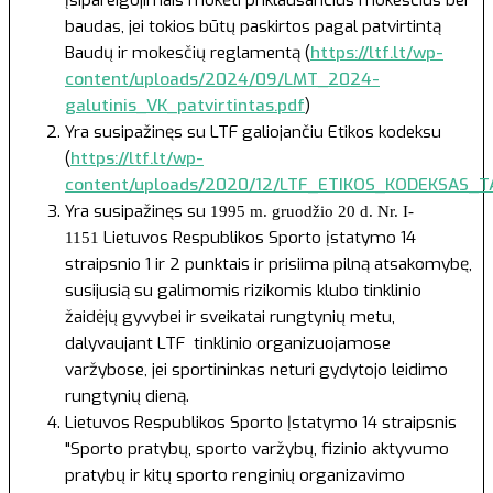
baudas, jei tokios būtų paskirtos pagal patvirtintą
Baudų ir mokesčių reglamentą (
https://ltf.lt/wp-
content/uploads/2024/09/LMT_2024-
galutinis_VK_patvirtintas.pdf
)
Yra susipažinęs su LTF galiojančiu Etikos kodeksu
(
https://ltf.lt/wp-
content/uploads/2020/12/LTF_ETIKOS_KODEKSAS_TA
Yra susipažinęs su
1995 m. gruodžio 20 d. Nr. I-
Lietuvos Respublikos Sporto įstatymo 14
1151
straipsnio 1 ir 2 punktais ir prisiima pilną atsakomybę,
susijusią su galimomis rizikomis klubo tinklinio
žaidėjų gyvybei ir sveikatai rungtynių metu,
dalyvaujant LTF tinklinio organizuojamose
varžybose, jei sportininkas neturi gydytojo leidimo
rungtynių dieną.
Lietuvos Respublikos Sporto Įstatymo
14 straipsnis
"Sporto pratybų, sporto varžybų, fizinio aktyvumo
pratybų ir kitų sporto renginių organizavimo