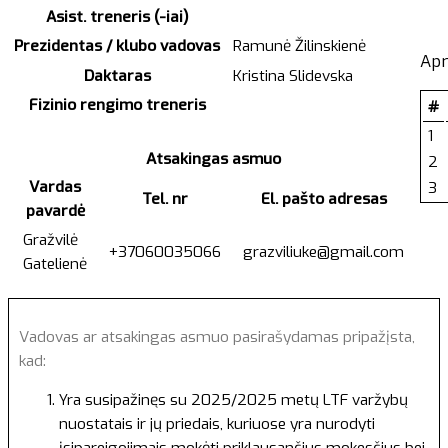
Asist. treneris (-iai)
Prezidentas / klubo vadovas
Ramunė Žilinskienė
Ap
Daktaras
Kristina Slidevska
Fizinio rengimo treneris
#
1
Atsakingas asmuo
2
Vardas
3
Tel. nr
El. pašto adresas
pavardė
Gražvilė
+37060035066
grazviliuke@gmail.com
Gatelienė
Vadovas ar atsakingas asmuo pasirašydamas pripažįsta,
kad:
Yra susipažinęs su 2025/2025 metų LTF varžybų
nuostatais ir jų priedais, kuriuose yra nurodyti
įsipareigojimais mokėti priklausančius mokesčius bei