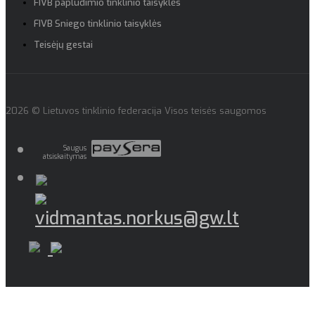
FIVB paplūdimio tinklinio taisyklės
FIVB Sniego tinklinio taisyklės
Teisėjų gestai
2026 © Lietuvos tinklinio federacija Visos teisės saugomos
Saugus
atsiskaitymas