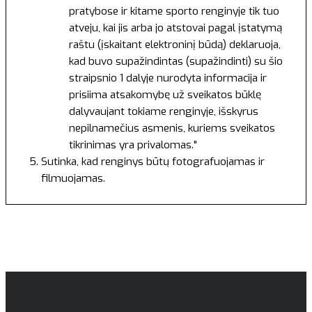
pratybose ir kitame sporto renginyje tik tuo
atveju, kai jis arba jo atstovai pagal įstatymą
raštu (įskaitant elektroninį būdą) deklaruoja,
kad buvo supažindintas (supažindinti) su šio
straipsnio 1 dalyje nurodyta informacija ir
prisiima atsakomybę už sveikatos būklę
dalyvaujant tokiame renginyje, išskyrus
nepilnamečius asmenis, kuriems sveikatos
tikrinimas yra privalomas."
Sutinka, kad renginys būtų fotografuojamas ir
filmuojamas.