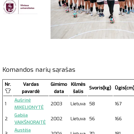
Komandos narių sąrašas
Nr.
Vardas
Gimimo
Kilmės
Svoris(kg)
Ūgis(cm
pavardė
data
šalis
Aušrinė
1
2003
Lietuva
58
167
MIKELIONYTĖ
Gabija
2
2002
Lietuva
56
166
VAIKŠNORAITĖ
Austėja
3
2004
Lietuva
70
181