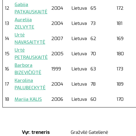
Gabija
12
2004
Lietuva
65
172
PATKAUSKAITĖ
Aurelija
13
2004
Lietuva
73
181
ZELVYTE
Urtė
14
2007
Lietuva
62
169
NAVASAITYTĖ
Urtė
15
2005
Lietuva
70
180
PETRAUSKAITĖ
Barbora
16
1999
Lietuva
63
173
BIZEVIČIŪTĖ
Karolina
17
2004
Lietuva
78
189
PALUBECKYTĖ
18
Marija KALIS
2006
Lietuva
60
170
Vyr. treneris
Gražvilė Gatelienė