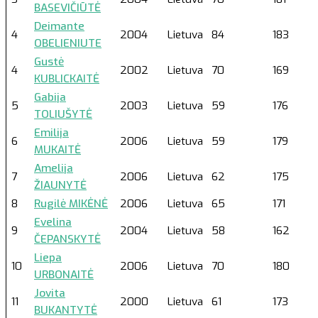
BASEVIČIŪTĖ
Deimante
4
2004
Lietuva
84
183
OBELIENIUTE
Gustė
4
2002
Lietuva
70
169
KUBLICKAITĖ
Gabija
5
2003
Lietuva
59
176
TOLIUŠYTĖ
Emilija
6
2006
Lietuva
59
179
MUKAITĖ
Amelija
7
2006
Lietuva
62
175
ŽIAUNYTĖ
8
Rugilė MIKĖNĖ
2006
Lietuva
65
171
Evelina
9
2004
Lietuva
58
162
ČEPANSKYTĖ
Liepa
10
2006
Lietuva
70
180
URBONAITĖ
Jovita
11
2000
Lietuva
61
173
BUKANTYTĖ