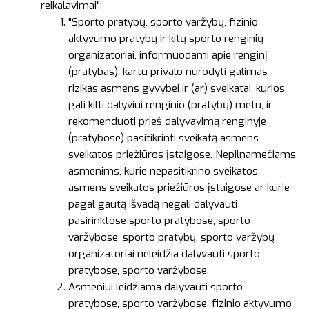
reikalavimai":
"Sporto pratybų, sporto varžybų, fizinio
aktyvumo pratybų ir kitų sporto renginių
organizatoriai, informuodami apie renginį
(pratybas), kartu privalo nurodyti galimas
rizikas asmens gyvybei ir (ar) sveikatai, kurios
gali kilti dalyviui renginio (pratybų) metu, ir
rekomenduoti prieš dalyvavimą renginyje
(pratybose) pasitikrinti sveikatą asmens
sveikatos priežiūros įstaigose. Nepilnamečiams
asmenims, kurie nepasitikrino sveikatos
asmens sveikatos priežiūros įstaigose ar kurie
pagal gautą išvadą negali dalyvauti
pasirinktose sporto pratybose, sporto
varžybose, sporto pratybų, sporto varžybų
organizatoriai neleidžia dalyvauti sporto
pratybose, sporto varžybose.
Asmeniui leidžiama dalyvauti sporto
pratybose, sporto varžybose, fizinio aktyvumo