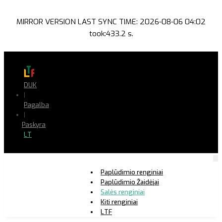
MIRROR VERSION LAST SYNC TIME: 2026-08-06 04:02
took:433.2 s.
DUK
|
Pagalba
|
Paskyra
LT
Paplūdimio renginiai
Paplūdimio Žaidėjai
Salės renginiai
Kiti renginiai
LTF