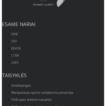
ESAME NARIAI
FIVB
CEV
EEVZA
LTOK
LSFS
TAISYKLĖS
Antidopingas
Manipuliacijų sporto varžybomis prevencija
FIVB salės tinklinio taisyklės