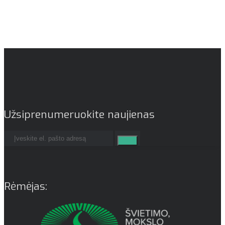
Užsiprenumeruokite naujienas
Rėmėjas: