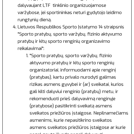
dalyvaujant LTF tinklinio organizuojamose
varžybose, jei sportininkas neturi gydytojo leidimo
rungtynių dieną.
Lietuvos Respublikos Sporto Įstatymo
14 straipsnis
"Sporto pratybų, sporto varžybų, fizinio aktyvumo
pratybų ir kitų sporto renginių organizavimo
reikalavimai":
"Sporto pratybų, sporto varžybų, fizinio
aktyvumo pratybų ir kitų sporto renginių
organizatoriai, informuodami apie renginį
(pratybas), kartu privalo nurodyti galimas
rizikas asmens gyvybei ir (ar) sveikatai, kurios
gali kilti dalyviui renginio (pratybų) metu, ir
rekomenduoti prieš dalyvavimą renginyje
(pratybose) pasitikrinti sveikatą asmens
sveikatos priežiūros įstaigose. Nepilnamečiams
asmenims, kurie nepasitikrino sveikatos
asmens sveikatos priežiūros įstaigose ar kurie