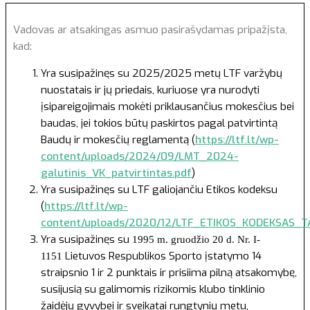
Vadovas ar atsakingas asmuo pasirašydamas pripažįsta,
kad:
Yra susipažinęs su 2025/2025 metų LTF varžybų
nuostatais ir jų priedais, kuriuose yra nurodyti
įsipareigojimais mokėti priklausančius mokesčius bei
baudas, jei tokios būtų paskirtos pagal patvirtintą
Baudų ir mokesčių reglamentą (
https://ltf.lt/wp-
content/uploads/2024/09/LMT_2024-
galutinis_VK_patvirtintas.pdf
)
Yra susipažinęs su LTF galiojančiu Etikos kodeksu
(
https://ltf.lt/wp-
content/uploads/2020/12/LTF_ETIKOS_KODEKSAS_TA
Yra susipažinęs su
1995 m. gruodžio 20 d. Nr. I-
Lietuvos Respublikos Sporto įstatymo 14
1151
straipsnio 1 ir 2 punktais ir prisiima pilną atsakomybę,
susijusią su galimomis rizikomis klubo tinklinio
žaidėjų gyvybei ir sveikatai rungtynių metu,