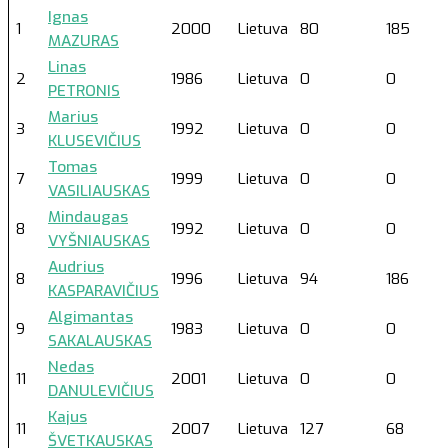
Ignas
1
2000
Lietuva
80
185
MAZURAS
Linas
2
1986
Lietuva
0
0
PETRONIS
Marius
3
1992
Lietuva
0
0
KLUSEVIČIUS
Tomas
7
1999
Lietuva
0
0
VASILIAUSKAS
Mindaugas
8
1992
Lietuva
0
0
VYŠNIAUSKAS
Audrius
8
1996
Lietuva
94
186
KASPARAVIČIUS
Algimantas
9
1983
Lietuva
0
0
SAKALAUSKAS
Nedas
11
2001
Lietuva
0
0
DANULEVIČIUS
Kajus
11
2007
Lietuva
127
68
ŠVETKAUSKAS