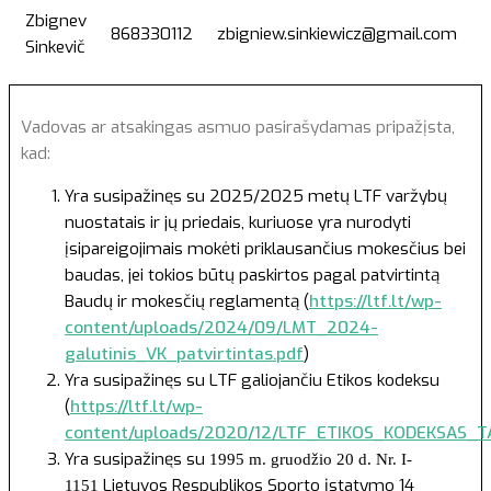
Zbignev
868330112
zbigniew.sinkiewicz@gmail.com
Sinkevič
Vadovas ar atsakingas asmuo pasirašydamas pripažįsta,
kad:
Yra susipažinęs su 2025/2025 metų LTF varžybų
nuostatais ir jų priedais, kuriuose yra nurodyti
įsipareigojimais mokėti priklausančius mokesčius bei
baudas, jei tokios būtų paskirtos pagal patvirtintą
Baudų ir mokesčių reglamentą (
https://ltf.lt/wp-
content/uploads/2024/09/LMT_2024-
galutinis_VK_patvirtintas.pdf
)
Yra susipažinęs su LTF galiojančiu Etikos kodeksu
(
https://ltf.lt/wp-
content/uploads/2020/12/LTF_ETIKOS_KODEKSAS_TA
Yra susipažinęs su
1995 m. gruodžio 20 d. Nr. I-
Lietuvos Respublikos Sporto įstatymo 14
1151