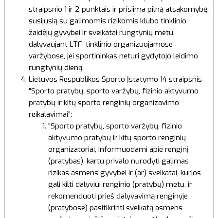
straipsnio 1 ir 2 punktais ir prisiima pilną atsakomybę,
susijusią su galimomis rizikomis klubo tinklinio
žaidėjų gyvybei ir sveikatai rungtynių metu,
dalyvaujant LTF tinklinio organizuojamose
varžybose, jei sportininkas neturi gydytojo leidimo
rungtynių dieną.
Lietuvos Respublikos Sporto Įstatymo
14 straipsnis
"Sporto pratybų, sporto varžybų, fizinio aktyvumo
pratybų ir kitų sporto renginių organizavimo
reikalavimai":
"Sporto pratybų, sporto varžybų, fizinio
aktyvumo pratybų ir kitų sporto renginių
organizatoriai, informuodami apie renginį
(pratybas), kartu privalo nurodyti galimas
rizikas asmens gyvybei ir (ar) sveikatai, kurios
gali kilti dalyviui renginio (pratybų) metu, ir
rekomenduoti prieš dalyvavimą renginyje
(pratybose) pasitikrinti sveikatą asmens