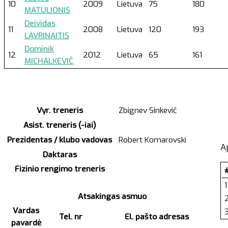
10
2009
Lietuva
75
180
MATULIONIS
Deividas
11
2008
Lietuva
120
193
LAVRINAITIS
Dominik
12
2012
Lietuva
65
161
MICHALKEVIČ
Vyr. treneris
Zbignev Sinkevič
Asist. treneris (-iai)
Prezidentas / klubo vadovas
Robert Komarovski
A
Daktaras
Fizinio rengimo treneris
1
Atsakingas asmuo
Vardas
Tel. nr
El. pašto adresas
pavardė