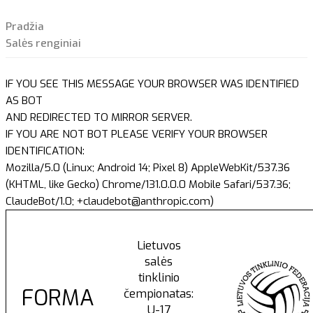
Pradžia
Salės renginiai
IF YOU SEE THIS MESSAGE YOUR BROWSER WAS IDENTIFIED
AS BOT
AND REDIRECTED TO MIRROR SERVER.
IF YOU ARE NOT BOT PLEASE VERIFY YOUR BROWSER
IDENTIFICATION:
Mozilla/5.0 (Linux; Android 14; Pixel 8) AppleWebKit/537.36
(KHTML, like Gecko) Chrome/131.0.0.0 Mobile Safari/537.36;
ClaudeBot/1.0; +claudebot@anthropic.com)
Lietuvos
salės
tinklinio
FORMA
čempionatas:
U-17