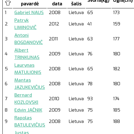
Svoris(kg)
Ūgis(cm)
pavardė
data
šalis
1
Gabriel NAUS
2008
Lietuva
65
173
Patryk
2
2012
Lietuva
41
159
LIMINOVIČ
Antoni
3
2011
Lietuva
63
177
BOGDANOVIČ
Albert
4
2009
Lietuva
76
180
TRINKUNAS
Laurynas
5
2008
Lietuva
65
182
MATULIONIS
Mantas
6
2008
Lietuva
78
180
JAZUKEVIČIUS
Bernard
7
2010
Lietuva
93
174
KOZLOVSKI
8
Edvin JAČNIK
2009
Lietuva
75
185
Rapolas
9
2008
Lietuva
75
188
BATULEVIČIUS
Justas