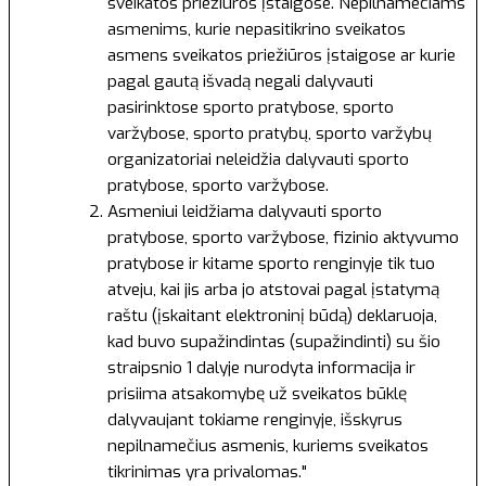
sveikatos priežiūros įstaigose. Nepilnamečiams
asmenims, kurie nepasitikrino sveikatos
asmens sveikatos priežiūros įstaigose ar kurie
pagal gautą išvadą negali dalyvauti
pasirinktose sporto pratybose, sporto
varžybose, sporto pratybų, sporto varžybų
organizatoriai neleidžia dalyvauti sporto
pratybose, sporto varžybose.
Asmeniui leidžiama dalyvauti sporto
pratybose, sporto varžybose, fizinio aktyvumo
pratybose ir kitame sporto renginyje tik tuo
atveju, kai jis arba jo atstovai pagal įstatymą
raštu (įskaitant elektroninį būdą) deklaruoja,
kad buvo supažindintas (supažindinti) su šio
straipsnio 1 dalyje nurodyta informacija ir
prisiima atsakomybę už sveikatos būklę
dalyvaujant tokiame renginyje, išskyrus
nepilnamečius asmenis, kuriems sveikatos
tikrinimas yra privalomas."