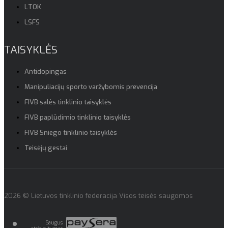
LTOK
LSFS
TAISYKLĖS
Antidopingas
Manipuliacijų sporto varžybomis prevencija
FIVB salės tinklinio taisyklės
FIVB paplūdimio tinklinio taisyklės
FIVB Sniego tinklinio taisyklės
Teisėjų gestai
2026 © Lietuvos tinklinio federacija Visos teisės saugomos
Saugus