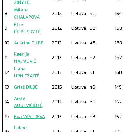
ZINYTĖ
Milana
8
2012
Lietuva
50
164
CHALAPOVA
Elzė
9
2012
Lietuva
50
158
PRIBILSKYTĖ
10
Aušrinė DILBĖ
2013
Lietuva
45
158
Ksenija
11
2013
Lietuva
52
152
NAJMOVIČ
Liana
12
2013
Lietuva
51
160
URNIEŽAITĖ
13
Gritė DILBĖ
2015
Lietuva
40
149
Aistė
14
2012
Lietuva
50
167
AUGEVIČIŪTĖ
15
Eva VASILJEVA
2013
Lietuva
53
162
Luknė
16
2013
Lietuva
51
170