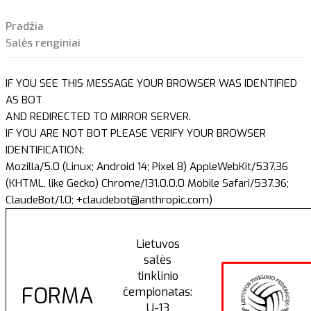
Pradžia
Salės renginiai
IF YOU SEE THIS MESSAGE YOUR BROWSER WAS IDENTIFIED
AS BOT
AND REDIRECTED TO MIRROR SERVER.
IF YOU ARE NOT BOT PLEASE VERIFY YOUR BROWSER
IDENTIFICATION:
Mozilla/5.0 (Linux; Android 14; Pixel 8) AppleWebKit/537.36
(KHTML, like Gecko) Chrome/131.0.0.0 Mobile Safari/537.36;
ClaudeBot/1.0; +claudebot@anthropic.com)
Lietuvos
salės
tinklinio
FORMA
čempionatas:
U-13