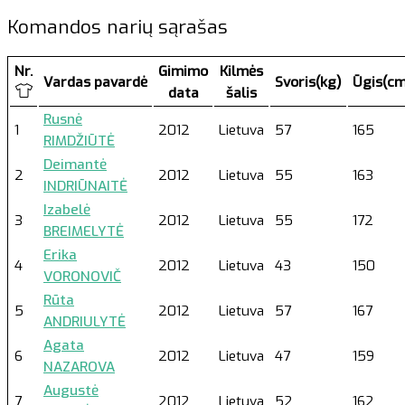
Komandos narių sąrašas
Nr.
Gimimo
Kilmės
Vardas pavardė
Svoris(kg)
Ūgis(cm
data
šalis
Rusnė
1
2012
Lietuva
57
165
RIMDŽIŪTĖ
Deimantė
2
2012
Lietuva
55
163
INDRIŪNAITĖ
Izabelė
3
2012
Lietuva
55
172
BREIMELYTĖ
Erika
4
2012
Lietuva
43
150
VORONOVIČ
Rūta
5
2012
Lietuva
57
167
ANDRIULYTĖ
Agata
6
2012
Lietuva
47
159
NAZAROVA
Augustė
7
2012
Lietuva
52
162