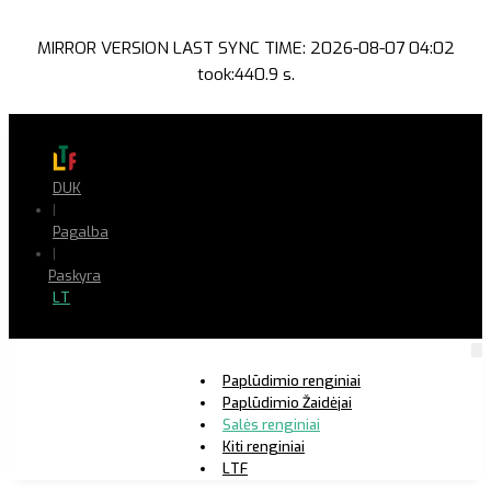
MIRROR VERSION LAST SYNC TIME: 2026-08-07 04:02
took:440.9 s.
DUK
|
Pagalba
|
Paskyra
LT
Paplūdimio renginiai
Paplūdimio Žaidėjai
Salės renginiai
Kiti renginiai
LTF