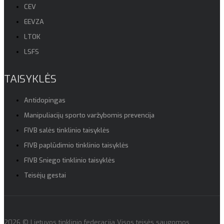
CEV
EEVZA
LTOK
LSFS
TAISYKLĖS
Antidopingas
Manipuliacijų sporto varžybomis prevencija
FIVB salės tinklinio taisyklės
FIVB paplūdimio tinklinio taisyklės
FIVB Sniego tinklinio taisyklės
Teisėjų gestai
2026 © Lietuvos tinklinio federacija Visos teisės saugomos