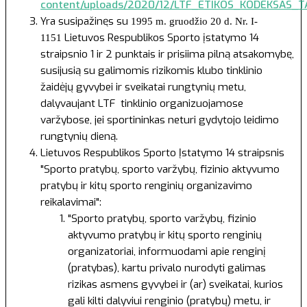
content/uploads/2020/12/LTF_ETIKOS_KODEKSAS_TA
Yra susipažinęs su
1995 m. gruodžio 20 d. Nr. I-
Lietuvos Respublikos Sporto įstatymo 14
1151
straipsnio 1 ir 2 punktais ir prisiima pilną atsakomybę,
susijusią su galimomis rizikomis klubo tinklinio
žaidėjų gyvybei ir sveikatai rungtynių metu,
dalyvaujant LTF tinklinio organizuojamose
varžybose, jei sportininkas neturi gydytojo leidimo
rungtynių dieną.
Lietuvos Respublikos Sporto Įstatymo
14 straipsnis
"Sporto pratybų, sporto varžybų, fizinio aktyvumo
pratybų ir kitų sporto renginių organizavimo
reikalavimai":
"Sporto pratybų, sporto varžybų, fizinio
aktyvumo pratybų ir kitų sporto renginių
organizatoriai, informuodami apie renginį
(pratybas), kartu privalo nurodyti galimas
rizikas asmens gyvybei ir (ar) sveikatai, kurios
gali kilti dalyviui renginio (pratybų) metu, ir