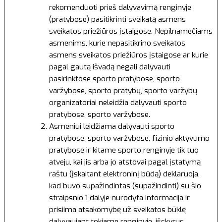
rekomenduoti prieš dalyvavimą renginyje
(pratybose) pasitikrinti sveikatą asmens
sveikatos priežiūros įstaigose. Nepilnamečiams
asmenims, kurie nepasitikrino sveikatos
asmens sveikatos priežiūros įstaigose ar kurie
pagal gautą išvadą negali dalyvauti
pasirinktose sporto pratybose, sporto
varžybose, sporto pratybų, sporto varžybų
organizatoriai neleidžia dalyvauti sporto
pratybose, sporto varžybose.
Asmeniui leidžiama dalyvauti sporto
pratybose, sporto varžybose, fizinio aktyvumo
pratybose ir kitame sporto renginyje tik tuo
atveju, kai jis arba jo atstovai pagal įstatymą
raštu (įskaitant elektroninį būdą) deklaruoja,
kad buvo supažindintas (supažindinti) su šio
straipsnio 1 dalyje nurodyta informacija ir
prisiima atsakomybę už sveikatos būklę
dalyvaujant tokiame renginyje, išskyrus