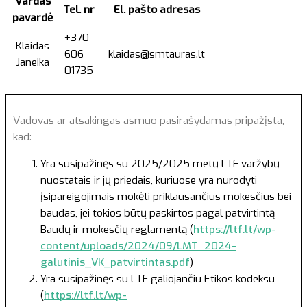
Vardas
Tel. nr
El. pašto adresas
pavardė
+370
Klaidas
606
klaidas@smtauras.lt
Janeika
01735
Vadovas ar atsakingas asmuo pasirašydamas pripažįsta,
kad:
Yra susipažinęs su 2025/2025 metų LTF varžybų
nuostatais ir jų priedais, kuriuose yra nurodyti
įsipareigojimais mokėti priklausančius mokesčius bei
baudas, jei tokios būtų paskirtos pagal patvirtintą
Baudų ir mokesčių reglamentą (
https://ltf.lt/wp-
content/uploads/2024/09/LMT_2024-
galutinis_VK_patvirtintas.pdf
)
Yra susipažinęs su LTF galiojančiu Etikos kodeksu
(
https://ltf.lt/wp-