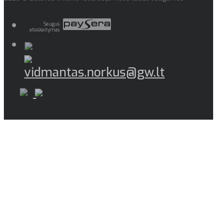
Saugus
atsiskaitymas