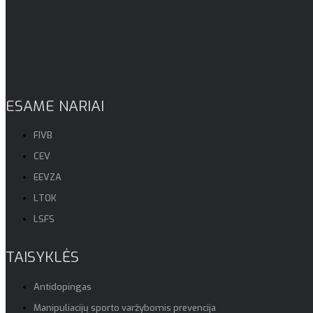
ESAME NARIAI
FIVB
CEV
EEVZA
LTOK
LSFS
TAISYKLĖS
Antidopingas
Manipuliacijų sporto varžybomis prevencija