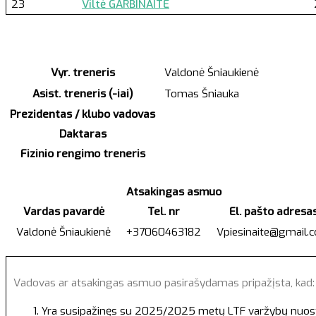
23
Viltė GARBINAITĖ
Vyr. treneris
Valdonė Šniaukienė
Asist. treneris (-iai)
Tomas Šniauka
Prezidentas / klubo vadovas
Daktaras
Fizinio rengimo treneris
Atsakingas asmuo
Vardas pavardė
Tel. nr
El. pašto adresa
Valdonė Šniaukienė
+37060463182
Vpiesinaite@gmail.
Vadovas ar atsakingas asmuo pasirašydamas pripažįsta, kad
Yra susipažinęs su 2025/2025 metų LTF varžybų nuostatai