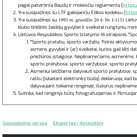
pagal patvirtintą Baudų ir mokesčių reglamentą (
https:
Yra susipažinęs su LTF galiojančiu Etikos kodeksu (
http
Yra susipažinęs su
Lietu
1995 m. gruodžio 20 d. Nr. I-1151
klubo tinklinio žaidėjų gyvybei ir sveikatai rungtynių m
Lietuvos Respublikos Sporto Įstatymo
14 straipsnis "Sp
"Sporto pratybų, sporto varžybų, fizinio aktyvumo 
asmens gyvybei ir (ar) sveikatai, kurios gali kilti
priežiūros įstaigose. Nepilnamečiams asmenims, ku
sporto pratybose, sporto varžybose, sporto pratyb
Asmeniui leidžiama dalyvauti sporto pratybose, spo
raštu (įskaitant elektroninį būdą) deklaruoja, kad 
dalyvaujant tokiame renginyje, išskyrus nepilname
Sutinka, kad renginys būtų fotografuojamas ir filmuoj
Spausdinimo versija
Eksportas į datavolley