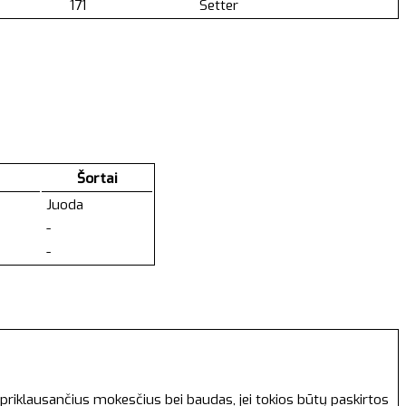
171
Setter
Šortai
Juoda
-
-
priklausančius mokesčius bei baudas, jei tokios būtų paskirtos