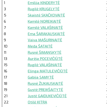
1
Emilija KINDERYTĖ
3
Rugilė KRUGELYTĖ
5
Skaistė SKAČKOVAITĖ
6
Kamilė NOREIKAITĖ
7
Kamilė VALAŠINAITĖ
8
Ema ŠARAKAUSKAITĖ
9
Vaiva MAŠURINAITĖ
10
Meda ŠATAITĖ
11
Rusnė ŠIMANSKYTĖ
13
Aurėja POCEVIČIŪTĖ
15
Rugilė VALAŠINAITĖ
16
Elinga MATULEVIČIŪTĖ
17
Gabija SAMYTĖ
18
Rusnė ŽUKAUSKAITĖ
19
Gustė PREIKŠAITYTĖ
21
Justė GAIDUKEVIČIŪTĖ
22
Otilė KITRA