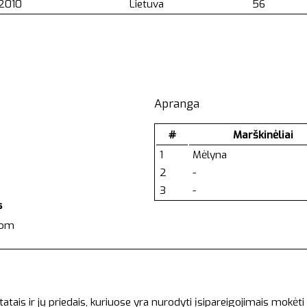
2010
Lietuva
56
Apranga
#
Marškinėliai
1
Mėlyna
2
-
3
-
s
com
:
s ir jų priedais, kuriuose yra nurodyti įsipareigojimais mokėti 