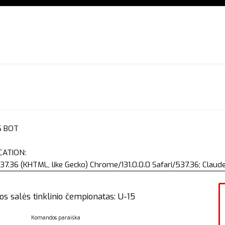
S BOT
CATION:
37.36 (KHTML, like Gecko) Chrome/131.0.0.0 Safari/537.36; Clau
os salės tinklinio čempionatas: U-15
Komandos paraiška