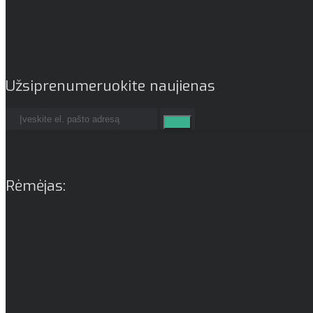
Užsiprenumeruokite naujienas
Rėmėjas: