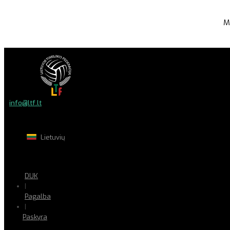
M
info@ltf.lt
Lietuvių
DUK
|
Pagalba
|
Paskyra