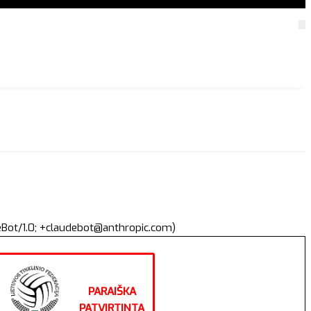
deBot/1.0; +claudebot@anthropic.com)
PARAIŠKA
PATVIRTINTA