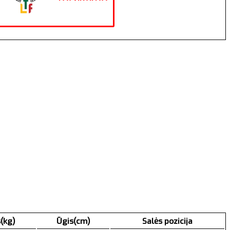
(kg)
Ūgis(cm)
Salės pozicija