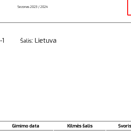
Sezonas 2023 / 2024
las”-1
: Lietuva
Šalis
Gimimo data
Kilmės šalis
Svoris