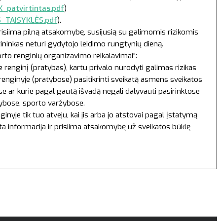
_patvirtintas.pdf
)
S_TAISYKLĖS.pdf
).
prisiima pilną atsakomybę, susijusią su galimomis rizikomis
tininkas neturi gydytojo leidimo rungtynių dieną.
orto renginių organizavimo reikalavimai":
renginį (pratybas), kartu privalo nurodyti galimas rizikas
 renginyje (pratybose) pasitikrinti sveikatą asmens sveikatos
 ar kurie pagal gautą išvadą negali dalyvauti pasirinktose
tybose, sporto varžybose.
yje tik tuo atveju, kai jis arba jo atstovai pagal įstatymą
yta informacija ir prisiima atsakomybę už sveikatos būklę