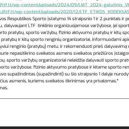
//ltf.lt/wp-content/uploads/2024/09/LMT_2024-galutinis_VK
s://ltf.lt/wp-content/uploads/2020/12/LTF_ETIKOS_KODEKSA
vos Respublikos Sporto įstatymo 14 straipsnio 1 ir 2 punktais ir 
etu, dalyvaujant LTF tinklinio organizuojamose varžybose, jei spor
orto pratybų, sporto varžybų, fizinio aktyvumo pratybų ir kitų sp
pratybų ir kitų sporto renginių organizatoriai, informuodami apie 
 dalyviui renginio (pratybų) metu, ir rekomenduoti prieš dalyvavimą
rie nepasitikrino sveikatos asmens sveikatos priežiūros įstaigose
ų, sporto varžybų organizatoriai neleidžia dalyvauti sporto pra
rto varžybose, fizinio aktyvumo pratybose ir kitame sporto rengin
buvo supažindintas (supažindinti) su šio straipsnio 1 dalyje nurod
čius asmenis, kuriems sveikatos tikrinimas yra privalomas."
amas.