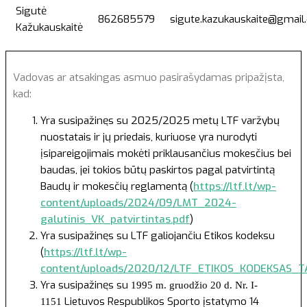
Sigutė
862685579
sigute.kazukauskaite@gmail
Kažukauskaitė
Vadovas ar atsakingas asmuo pasirašydamas pripažįsta,
kad:
Yra susipažinęs su 2025/2025 metų LTF varžybų
nuostatais ir jų priedais, kuriuose yra nurodyti
įsipareigojimais mokėti priklausančius mokesčius bei
baudas, jei tokios būtų paskirtos pagal patvirtintą
Baudų ir mokesčių reglamentą (
https://ltf.lt/wp-
content/uploads/2024/09/LMT_2024-
galutinis_VK_patvirtintas.pdf
)
Yra susipažinęs su LTF galiojančiu Etikos kodeksu
(
https://ltf.lt/wp-
content/uploads/2020/12/LTF_ETIKOS_KODEKSAS_TA
Yra susipažinęs su
1995 m. gruodžio 20 d. Nr. I-
Lietuvos Respublikos Sporto įstatymo 14
1151