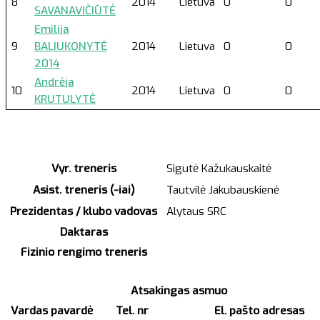
8
2014
Lietuva
0
0
SAVANAVIČIŪTĖ
Emilija
9
BALIUKONYTĖ
2014
Lietuva
0
0
2014
Andrėja
10
2014
Lietuva
0
0
KRUTULYTĖ
Vyr. treneris
Sigutė Kažukauskaitė
Asist. treneris (-iai)
Tautvilė Jakubauskienė
Prezidentas / klubo vadovas
Alytaus SRC
Daktaras
Fizinio rengimo treneris
Atsakingas asmuo
Vardas pavardė
Tel. nr
El. pašto adresas