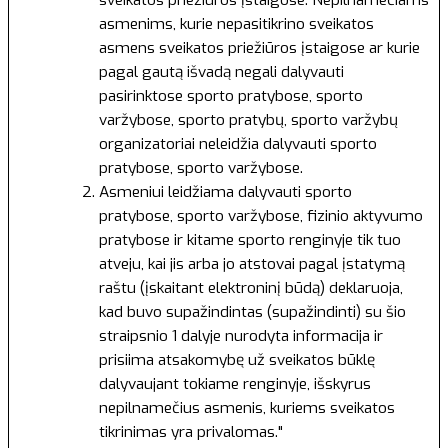
asmenims, kurie nepasitikrino sveikatos
asmens sveikatos priežiūros įstaigose ar kurie
pagal gautą išvadą negali dalyvauti
pasirinktose sporto pratybose, sporto
varžybose, sporto pratybų, sporto varžybų
organizatoriai neleidžia dalyvauti sporto
pratybose, sporto varžybose.
Asmeniui leidžiama dalyvauti sporto
pratybose, sporto varžybose, fizinio aktyvumo
pratybose ir kitame sporto renginyje tik tuo
atveju, kai jis arba jo atstovai pagal įstatymą
raštu (įskaitant elektroninį būdą) deklaruoja,
kad buvo supažindintas (supažindinti) su šio
straipsnio 1 dalyje nurodyta informacija ir
prisiima atsakomybę už sveikatos būklę
dalyvaujant tokiame renginyje, išskyrus
nepilnamečius asmenis, kuriems sveikatos
tikrinimas yra privalomas."