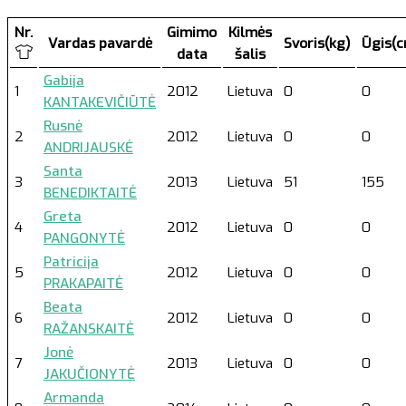
Nr.
Gimimo
Kilmės
Vardas pavardė
Svoris(kg)
Ūgis(
data
šalis
Gabija
1
2012
Lietuva
0
0
KANTAKEVIČIŪTĖ
Rusnė
2
2012
Lietuva
0
0
ANDRIJAUSKĖ
Santa
3
2013
Lietuva
51
155
BENEDIKTAITĖ
Greta
4
2012
Lietuva
0
0
PANGONYTĖ
Patricija
5
2012
Lietuva
0
0
PRAKAPAITĖ
Beata
6
2012
Lietuva
0
0
RAŽANSKAITĖ
Jonė
7
2013
Lietuva
0
0
JAKUČIONYTĖ
Armanda