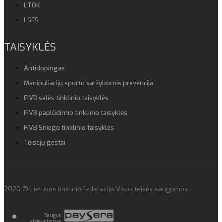
LTOK
LSFS
TAISYKLĖS
Antidopingas
Manipuliacijų sporto varžybomis prevencija
FIVB salės tinklinio taisyklės
FIVB paplūdimio tinklinio taisyklės
FIVB Sniego tinklinio taisyklės
Teisėjų gestai
2026 © Lietuvos tinklinio federacija Visos teisės saugomos
Saugus
atsiskaitymas