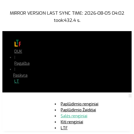
MIRROR VERSION LAST SYNC TIME: 2026-08-05 04:02
took:432.4 s.
DUK
|
Pagalba
|
Paskyra
LT
Paplūdimio renginiai
Paplūdimio Žaidėjai
Salės renginiai
Kiti renginiai
LTF