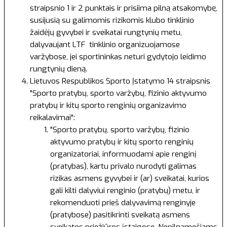
straipsnio 1 ir 2 punktais ir prisiima pilną atsakomybę,
susijusią su galimomis rizikomis klubo tinklinio
žaidėjų gyvybei ir sveikatai rungtynių metu,
dalyvaujant LTF tinklinio organizuojamose
varžybose, jei sportininkas neturi gydytojo leidimo
rungtynių dieną.
Lietuvos Respublikos Sporto Įstatymo
14 straipsnis
"Sporto pratybų, sporto varžybų, fizinio aktyvumo
pratybų ir kitų sporto renginių organizavimo
reikalavimai":
"Sporto pratybų, sporto varžybų, fizinio
aktyvumo pratybų ir kitų sporto renginių
organizatoriai, informuodami apie renginį
(pratybas), kartu privalo nurodyti galimas
rizikas asmens gyvybei ir (ar) sveikatai, kurios
gali kilti dalyviui renginio (pratybų) metu, ir
rekomenduoti prieš dalyvavimą renginyje
(pratybose) pasitikrinti sveikatą asmens
sveikatos priežiūros įstaigose. Nepilnamečiams