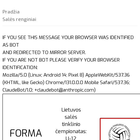
Pradžia
Salės renginiai
IF YOU SEE THIS MESSAGE YOUR BROWSER WAS IDENTIFIED
AS BOT
AND REDIRECTED TO MIRROR SERVER.
IF YOU ARE NOT BOT PLEASE VERIFY YOUR BROWSER
IDENTIFICATION:
Mozilla/5.0 (Linux; Android 14; Pixel 8) AppleWebKit/537.36
(KHTML, like Gecko) Chrome/131.0.0.0 Mobile Safari/537.36;
ClaudeBot/1.0; +claudebot@anthropic.com)
Lietuvos
salės
tinklinio
FORMA
čempionatas:
U-12